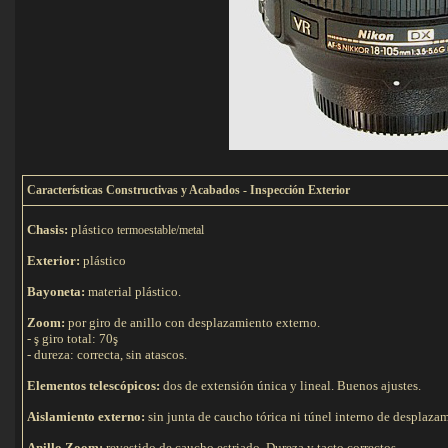
C
aracterísticas Constructivas y Acabados - Inspección Exterior
Chasis:
plástico
termoestable/metal
Exterior:
plástico
Bayoneta:
material plástico.
Zoom:
por giro de anillo con desplazamiento externo.
- ş giro total: 70ş
- dureza: correcta, sin atascos.
Elementos telescópicos:
dos de extensión única y lineal. Buenos ajustes.
Aislamiento externo:
sin junta de caucho tórica ni túnel interno de desplaza
Anillo Zoom:
revestido de caucho estriado. Dureza y tacto correctos.