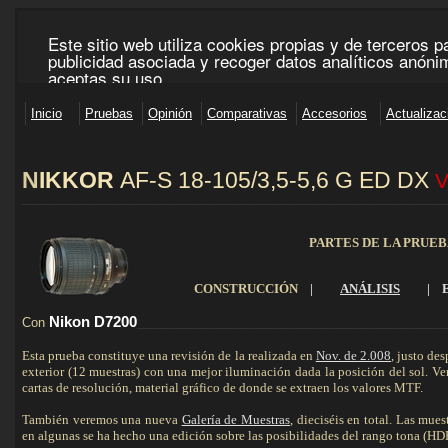
N
IKKOR
AF-S 18-105/3,5-5,6 G ED DX
_____________________________________________________________________________________
PARTES DE LA PRUE
CONSTRUCCIÓN
|
ANÁLISIS
|
Nikon D7200
Con
______________________________________________________________
Esta prueba constituye una revisión de la realizada en
Nov. de 2.008
, justo de
exterior (12 muestras) con una mejor iluminación dada la posición del sol. 
cartas de resolución, material gráfico de donde se extraen los valores MTF.
También veremos una nueva
Galería de Muestras
, dieciséis en total. Las mue
en algunas se ha hecho una edición sobre las posibilidades del rango tona (H