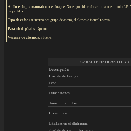
Anillo enfoque manual:
con embrague. No es posible enfocar a mano en modo AF. No t
mejorables.
Tipo de e
nfoque:
interno por grupo delantero, el elemento frontal no rota.
Parasol:
de pétalos. Opcional.
Ventana de distancia:
si tiene.
CARACTERÍSTICAS TÉCNIC
Descripción
Círculo de Imagen
Peso
Dimensiones
Tamańo del Filtro
Construcción
Láminas en el diafragma
Ángulo de visión Horizontal