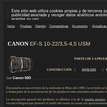
CANON
EF-S 10-22/3,5-4,5 USM
____________________________________________________________________________________
PARTES DE LA PRUE
CONSTRUCCIÓN
|
ANÁLISIS
|
Canon 50D
Con
_______________________________________________________________
Esta prueba es una revisión de la realizada en Mayo de 2.006. La revisión se h
y forma parte de la actualización de los productos más estandares analizados an
La descripción general del producto es idéntica a la de la
prueba anterior
.
excesiva holgura que presentó el anillo del zoom, un zoom con aproximadame