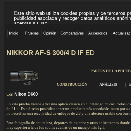
NIKKOR AF-S 300/4 D
IF
ED
_____________________________________________________________________________________
PARTES DE LA PRUE
CONSTRUCCIÓN
|
ANÁLISIS
|
Nikon D600
Con
_______________________________________________________________
En esta prueba vamos a ver una óptica clásica en el catálogo de casi todos l
de f 1:4. Este diseńo posibilita tener un producto más abordable, tanto por su
no necesitan una reactividad de enfoque de 2,8 y una abertura usable con buena
Para fotografía de naturaleza, deportes de exterior y otras aplicaciones don
muy superior a la de los zooms además de un manejo más ágil.