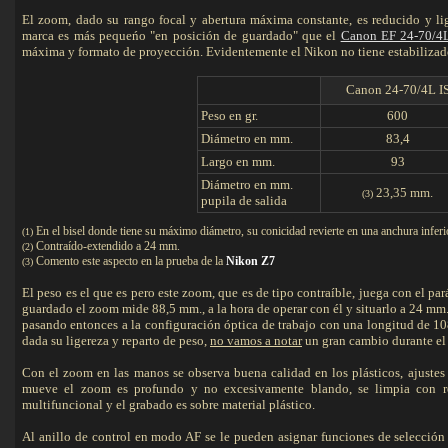
El zoom, dado su rango focal y abertura máxima constante, es reducido y l
marca es más pequeńo "en posición de guardado" que el
Canon EF 24-70/4
máxima y formato de proyección. Evidentemente el Nikon no tiene estabilizad
Canon 24-70/4L I
Peso en gr.
600
Diámetro en mm.
83,4
Largo en mm.
93
Diámetro en mm.
23,35 mm.
(3)
pupila de salida
En el bisel donde tiene su máximo diámetro, su conicidad revierte en una anchura inferi
(1)
Contraído-extendido a 24 mm.
(2)
Comento este aspecto en la prueba de la
Nikon Z7
(3)
El peso es el que es pero este zoom, que es de tipo contraíble, juega con el par
guardado el zoom mide 88,5 mm., a la hora de operar con él y situarlo a 24 mm.
pasando entonces a la configuración óptica de trabajo con una longitud de 108
dada su ligereza y reparto de peso,
no vamos a notar
un gran cambio durante el 
Con el zoom en las manos se observa buena calidad en los plásticos, ajustes
mueve el zoom es profundo y no excesivamente blando, se limpia con rela
multifuncional y el grabado es sobre material plástico.
Al anillo de control en modo AF se le pueden asignar funciones de selecció