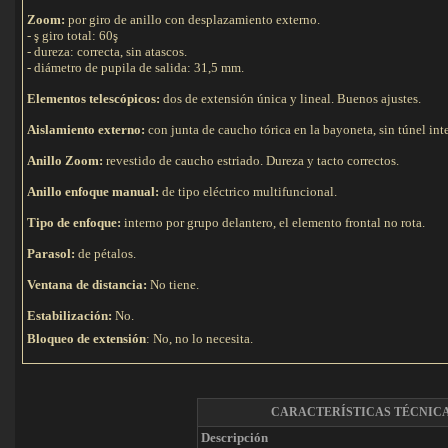
Zoom:
por giro de anillo con desplazamiento externo.
- ş giro total: 60ş
- dureza: correcta, sin atascos.
- diámetro de pupila de salida: 31,5 mm.
Elementos telescópicos:
dos de extensión única y lineal. Buenos ajustes.
Aislamiento externo:
con junta de caucho tórica en la bayoneta, sin túnel in
Anillo Zoom:
revestido de caucho estriado. Dureza y tacto correctos.
Anillo enfoque manual:
de tipo eléctrico multifuncional.
Tipo de e
nfoque:
interno por grupo delantero, el elemento frontal no rota.
Parasol:
de pétalos.
Ventana de distancia:
No tiene.
Estabilización:
No.
Bloqueo de extensión
: No, no lo necesita.
CARACTERÍSTICAS TÉCNIC
Descripción