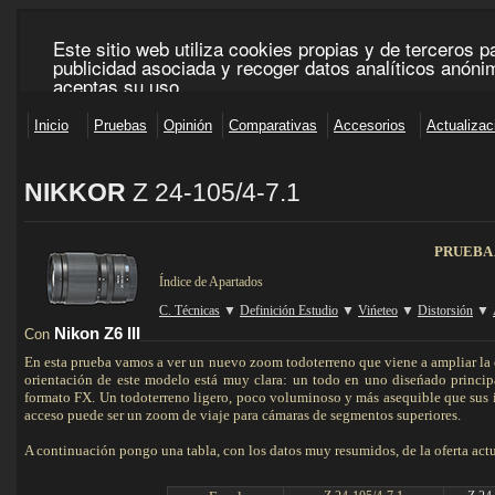
NIKKOR
Z 24-105/4-7.1
___________________________________________________________________________________
PRUEBA
Índice de Apartados
C. Técnicas
▼
Definición Estudio
▼
Vińeteo
▼
Distorsión
▼
Nikon Z6 III
Con
________________________________________________________________
En esta prueba vamos a ver un nuevo zoom todoterreno que viene a ampliar la of
orientación de este modelo está muy clara: un todo en uno diseńado princip
formato FX. Un todoterreno ligero, poco voluminoso y más asequible que sus
acceso puede ser un zoom de viaje para cámaras de segmentos superiores.
A continuación pongo una tabla, con los datos muy resumidos, de la oferta act