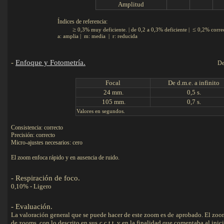
Amplitud
Índices de referencia:
≥
≤
0,3% muy deficiente. | de 0,2 a 0,3% deficiente |
0,2% corre
a: amplia | m: media | r: reducida
-
Enfoque y Fotometría.
De
F
ocal
De d.m.e. a infinito
24 mm.
0,5 s.
105 mm.
0,7 s.
Valores en segundos.
Consistencia: correcto
Precisión: correcto
Micro-ajustes necesarios: cero
El zoom enfoca rápido y en ausencia de ruido.
- Respiración de foco.
Detalles
0,10% - Ligero
-
Evaluación
.
La valoración general que se puede hacer de este zoom es de aprobado. El zoo
de zooms, con lo descrito en sus c.c.t.t. y en la finalidad que comentaba al inic