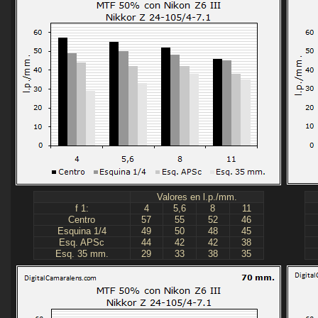
Valores en l.p./mm.
f 1:
4
5,6
8
11
Centro
57
55
52
46
Esquina 1/4
49
50
48
45
Esq. APSc
44
42
42
38
Esq. 35 mm.
29
33
38
35