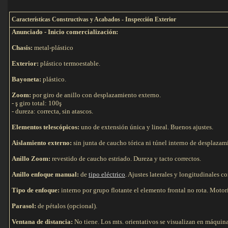
C
aracterísticas Constructivas y Acabados - Inspección Exterior
Anunciado - Inicio comercialización:
Chasis:
metal-plástico
Exterior:
plástico termoestable.
Bayoneta:
plástico.
Zoom:
por giro de anillo con desplazamiento externo.
- ş giro total: 100ş
- dureza: correcta, sin atascos.
Elementos telescópicos:
uno de extensión única y lineal. Buenos ajustes.
Aislamiento externo:
sin junta de caucho tórica ni túnel interno de desplazam
Anillo Zoom:
revestido de caucho estriado. Dureza y tacto correctos.
Anillo enfoque manual:
de
tipo eléctrico
. Ajustes laterales y longitudinales c
Tipo de e
nfoque:
interno por grupo flotante el elemento frontal no rota. Moto
Parasol:
de pétalos (opcional).
Ventana de distancia:
No tiene. Los mts. orientativos se visualizan en máquin