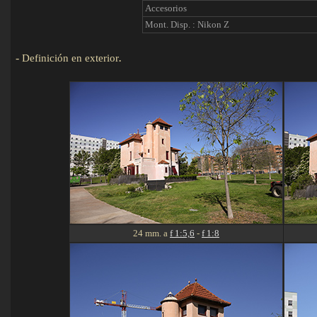
Accesorios
Mont. Disp. : Nikon Z
-
Definición en exterior
.
Detalles
24 mm. a
f 1:5,6
-
f 1:8