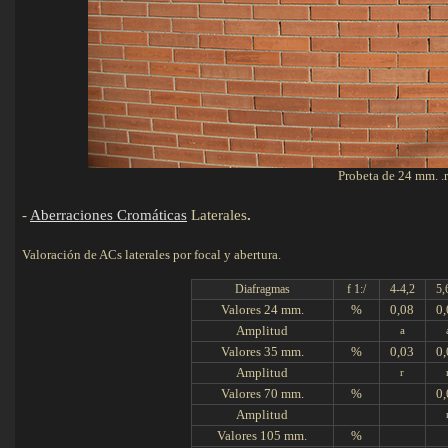
Probeta de 24 mm. .
-
Aberraciones Cromáticas
Laterales
.
Valoración de ACs laterales por focal y abertura.
Diafragmas
f 1:/
4-4,2
5,
Valores 24 mm.
%
0,08
0,
Amplitud
a
Valores 35 mm.
%
0,03
0,
Amplitud
r
Valores 70 mm.
%
0,
Amplitud
Valores 105 mm.
%