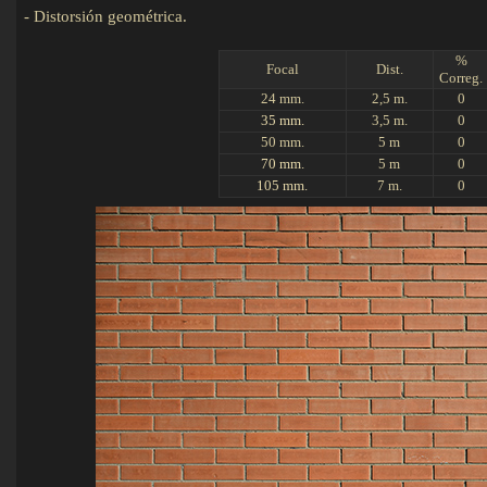
-
Distorsión geométrica.
Det
%
Focal
Dist.
Correg.
24 mm.
2,5 m.
0
35 mm.
3,5 m.
0
50 mm.
5 m
0
70 mm.
5 m
0
105 mm.
7 m.
0