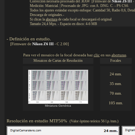
Corrección necesaria procesado del .RAW [Firmware de
Nikon Z6 III
- 
Medición: Matricial. | Procesado de .JPG: con A. DNG. C. - PS CS6.
Todos los ajustes estándar excepto enfoque: Cantidad 50, Radio 0,6, Detal
Descarga de originales.-
Si clicas la
abertura
de cada focal se descargará el original.
Tamańo 24,4 Mpx. - Espacio en disco: 4-6 MB
-
Definición en estudio
.
Detalles
[Firmware de
Nikon Z6 III
- C 2.00]
Para ver el mosaico de la focal deseada haz
clic
en sus
aberturas
.
Mosaicos de Cartas de Resolución
Focales
24 mm.
35 mm.
70 mm.
105 mm.
Miniatura Genérica
Resolución en estudio MTF50%
(Valor óptimo teórico 56 l.p./mm.)
Det