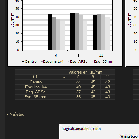
Valores en l.p./mm.
f 1:
-
6
8
11
Centro
44
45
42
Esquina 1/4
40
45
43
Esq. APSc
37
42
43
Esq. 35 mm.
35
35
40
-
Vińeteo
.