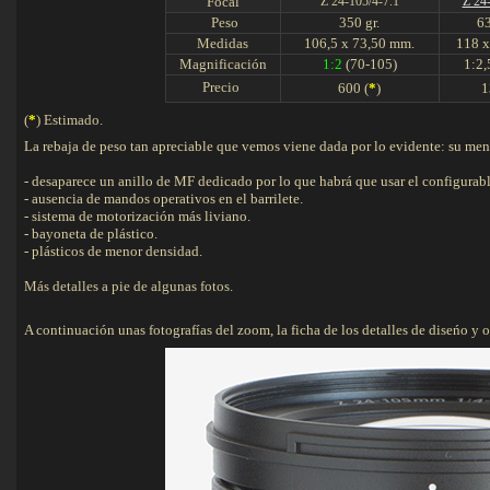
F
ocal
Z 24-105/4-7.1
Z 24
Peso
350 gr.
63
Medidas
106,5 x 73,50 mm.
118 x
Magnificación
1:2
(70-105)
1:2,
Precio 
600 (
*
)
1
(
*
) Estimado.
La rebaja de peso tan apreciable que vemos viene dada por lo evidente: su men
- desaparece un anillo de MF dedicado por lo que habrá que usar el configurabl
- ausencia de mandos operativos en el barrilete.
- sistema de motorización más liviano.
- bayoneta de plástico.
- plásticos de menor densidad.
Más detalles a pie de algunas fotos.
A continuación unas fotografías del zoom, la ficha de los detalles de diseńo y ope