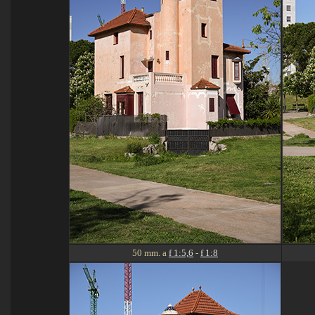
50 mm. a
f 1:5,6
-
f 1:8