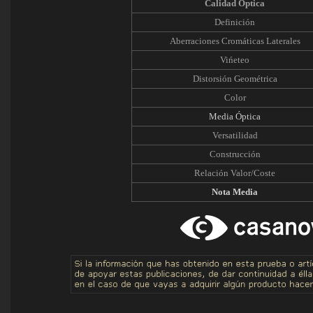
Calidad Óptica
Definición
Aberraciones Cromáticas Laterales
Vińeteo
Distorsión Geométrica
Color
Media Óptica
Versatilidad
Construcción
Relación Valor/Coste
Nota Media