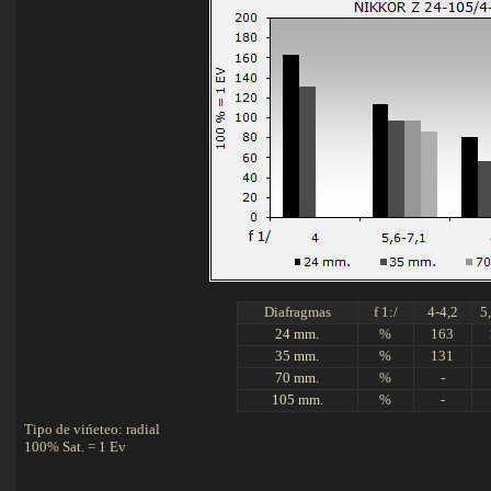
Diafragmas
f 1:/
4-4,2
5
24 mm.
%
163
35 mm.
%
131
70 mm.
%
-
105 mm.
%
-
Tipo de vińeteo: radial
100% Sat. = 1 Ev