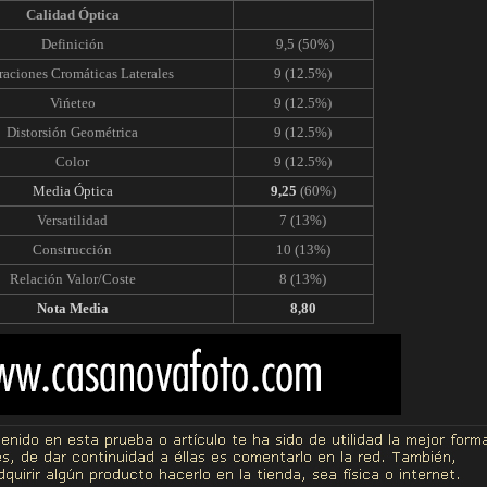
Calidad Óptica
Definición
9,5 (50%)
raciones Cromáticas Laterales
9 (12.5%)
Vińeteo
9 (12.5%)
Distorsión Geométrica
9 (12.5%)
Color
9 (12.5%)
Media Óptica
9,25
(60%)
Versatilidad
7 (13%)
Construcción
10 (13%)
Relación Valor/Coste
8 (13%)
Nota Media
8,80