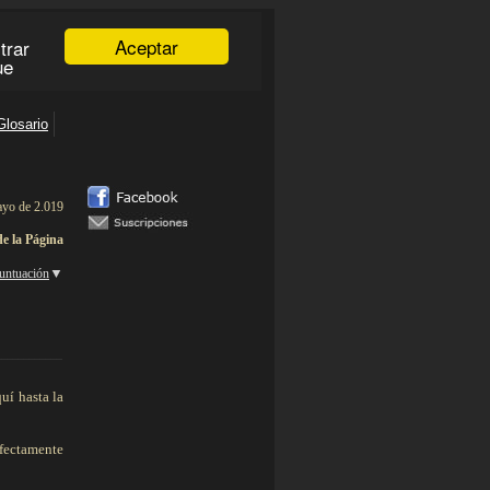
yo de 2.019
de la Página
▼
untuación
____________
uí hasta la
rfectamente