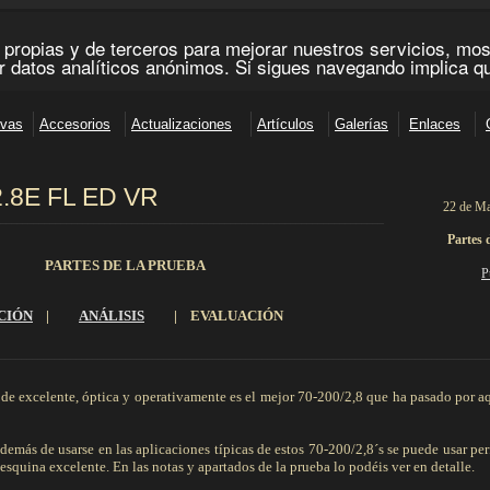
2.8E FL ED VR
22 de Ma
_______________________________________________________________________
Partes 
PARTES DE LA PRUEBA
P
CIÓN
|
ANÁLISIS
|
EVALUACIÓN
_________________________________________________________________________________________
de excelente, óptica y operativamente es el mejor 70-200/2,8 que ha pasado por aq
además de usarse en las aplicaciones típicas de estos 70-200/2,8´s se puede usar pe
esquina excelente. En las notas y apartados de la prueba lo podéis ver en detalle.