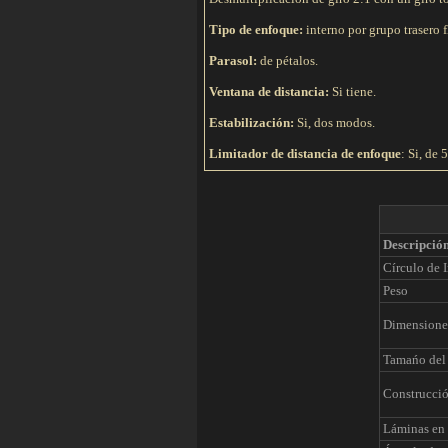
Tipo de e
nfoque:
interno por grupo trasero f
Parasol:
de pétalos.
Ventana de distancia:
Si tiene.
Estabilización:
Si, dos modos.
Limitador de distancia de enfoque
: Si, de 
Descripció
Círculo de 
Peso
Dimensione
Tamańo del 
Construcci
Láminas en 