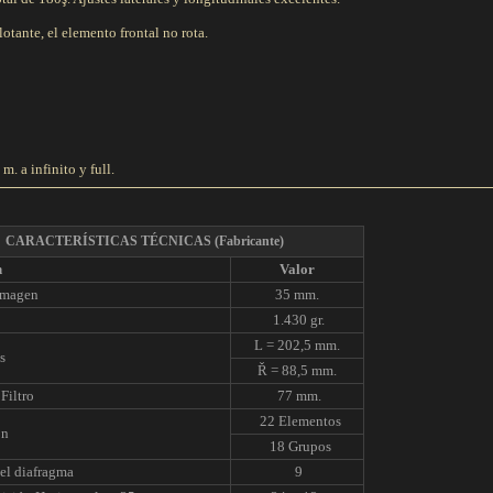
lotante, el elemento frontal no rota.
5 m. a infinito y full.
CARACTERÍSTICAS TÉCNICAS
(Fabricante)
n
Valor
Imagen
35 mm.
1.430 gr.
L = 202,5 mm.
s
Ř = 88,5 mm.
Filtro
77 mm.
22 Elementos
ón
18 Grupos
el diafragma
9