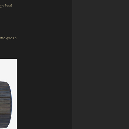
go focal.
ente que en