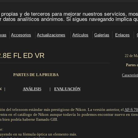
2.8E FL ED VR
22 de Ma
________________________________________________________________________
Partes 
PARTES DE LA PRUEBA
Característ
N
|
ANÁLISIS
|
EVALUACIÓN
_________________________________________________________________________________________
ión del telezoom estándar más prestigioso de Nikon. La versión anterior, el
AF-S 70
uentra en el catálogo de Nikon aunque todavía lo podemos encontrar nuevo en tie
m bien podría haberse llamado GIII.
e:
ncluyendo en su fórmula óptica un elemento más.