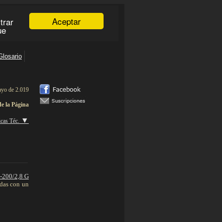
yo de 2.019
de la Página
aaaaa
▼
icas Téc.
____________
-200/2,8 G
ndas con un