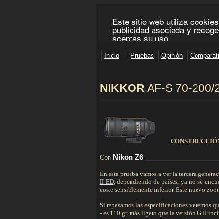
NIKKOR
AF-S 70-200/
________________________________________________
CONSTRUCCIÓ
Nikon Z6
Con
______________________________
En esta prueba vamos a ver la tercera generac
II ED
, dependiendo de países, ya no se enc
coste sensiblemente inferior. Este nuevo zoo
Si repasamos las especificaciones veremos qu
- es 110 gr. más ligero que la versión G II i