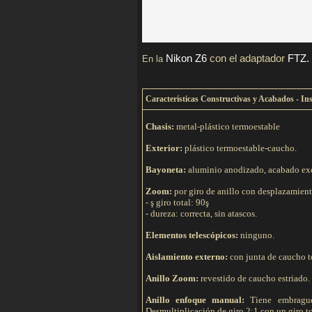
Nikon Z6
con el adaptador
FTZ.
E
n la
C
aracterísticas Constructivas y Acabados - In
Chasis:
metal-plástico termoestable
Exterior:
plástico termoestable-caucho.
Bayoneta:
aluminio anodizado, acabado exc
Zoom:
por giro de anillo con desplazamient
- ş giro total: 90ş
- dureza: correcta, sin atascos.
Elementos telescópicos:
ninguno.
Aislamiento externo:
con junta de caucho tó
Anillo Zoom:
revestido de caucho estriado. 
Anillo enfoque manual:
Tiene embrague
Desmultiplicación de giro 2:1 con un giro to