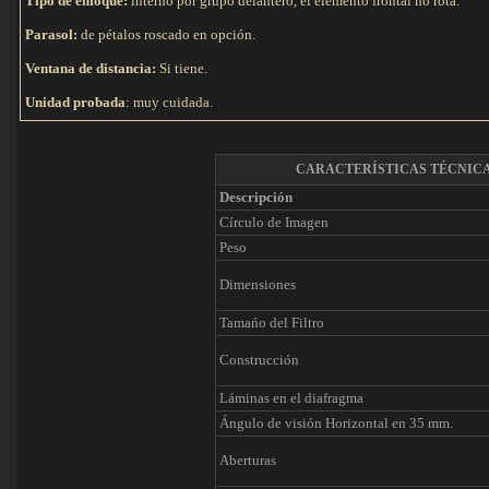
Tipo de e
nfoque:
interno por grupo delantero, el elemento frontal no rota.
Parasol:
de pétalos roscado en opción.
Ventana de distancia:
Si tiene.
Unidad probada
: muy cuidada.
CARACTERÍSTICAS TÉCNIC
Descripción
Círculo de Imagen
Peso
Dimensiones
Tamańo del Filtro
Construcción
Láminas en el diafragma
Ángulo de visión Horizontal en 35 mm.
Aberturas