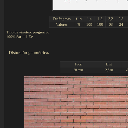
Diafragmas
f 1:/
1,4
1,8
2,2
2,8
Valores
%
109
100
63
24
Tipo de vińeteo: progresivo
100% Sat. = 1 Ev
-
Distorsión geométrica.
Det
Focal
Dist.
28 mm.
2,5 m.
-