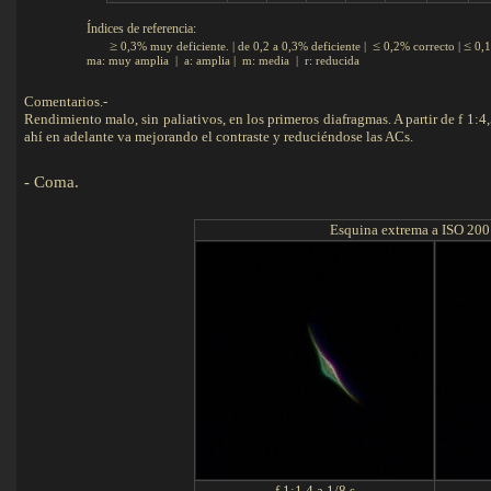
Índices de referencia:
≥
≤
≤
0,3% muy deficiente. | de 0,2 a 0,3% deficiente |
0,2% correcto |
0,1
ma: muy amplia | a: amplia | m: media | r: reducida
Comentarios.-
Rendimiento malo, sin paliativos, en los primeros diafragmas. A partir de f 1
ahí en adelante va mejorando el contraste y reduciéndose las ACs.
- Coma.
Esquina extrema a ISO 200
f 1:1.4 a 1/8 s.