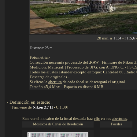
28 mm. a
f 1:4
-
f 1:5,6
Distancia: 25 m.
Fotometría.-
Corrección necesaria procesado del .RAW [Firmware de Nikon Z7 
Medición: Matricial. | Procesado de .JPG: con A. DNG. C. - PS C
Todos los ajustes estándar excepto enfoque: Cantidad 60, Radio 0
Descarga de originales.-
Si clicas la
abertura
de cada focal se descargará el original.
Tamańo 45,4 Mpx. - Espacio en disco: 6 MB
-
Definición en estudio
.
Detalles
[Firmware de
Nikon Z7 II
- C 1.30]
Para ver el mosaico de la focal deseada haz
clic
en sus
aberturas
.
Mosaicos de Cartas de Resolución
Focales