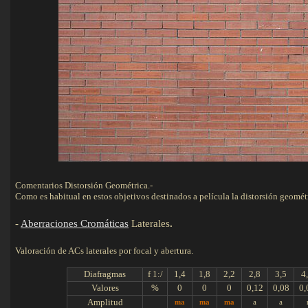
Comentarios Distorsión Geométrica.-
Como es habitual en estos objetivos destinados a película la distorsión geométr
-
Aberraciones Cromáticas
Laterales
.
Valoración de ACs laterales por focal y abertura.
Diafragmas
f 1:/
1,4
1,8
2,2
2,8
3,5
4
Valores
%
0
0
0
0,12
0,08
0,
Amplitud
ma
ma
ma
a
a