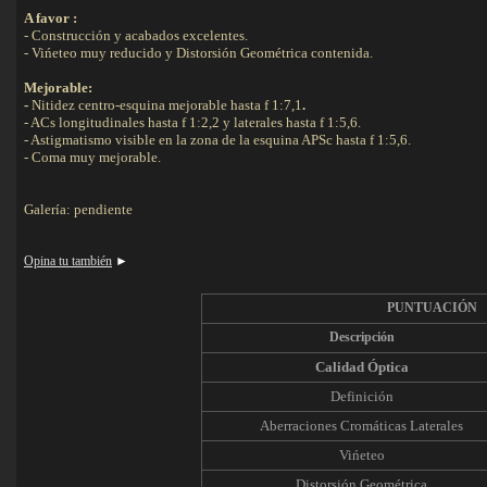
A favor :
- Construcción y acabados excelentes.
- Vińeteo muy reducido y Distorsión Geométrica contenida.
Mejorable:
-
Nitidez centro-esquina mejorable hasta f 1:7,1
.
- ACs longitudinales hasta f 1:2,2 y laterales hasta f 1:5,6.
- Astigmatismo visible en la zona de la esquina APSc hasta f 1:5,6.
- Coma muy mejorable.
Galería: pendiente
Opina tu también
►
PUNTUACIÓN
Descripción
Calidad Óptica
Definición
Aberraciones Cromáticas Laterales
Vińeteo
Distorsión Geométrica