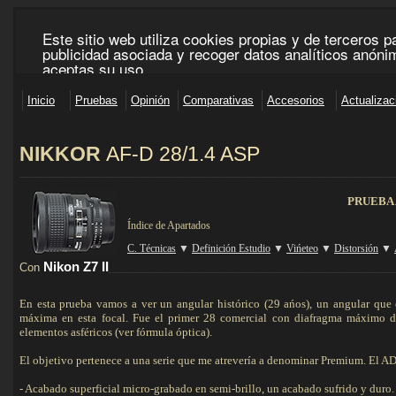
N
IKKOR
AF-D
28/1.4 ASP
___________________________________________________________________________________
PRUEBA
Índice de Apartados
C. Técnicas
▼
Definición Estudio
▼
Vińeteo
▼
Distorsión
▼
Nikon Z7 II
Con
_________________________________________________________________
En esta prueba vamos a ver un angular histórico (29 ańos), un angular que
máxima en esta focal. Fue el primer 28 comercial con diafragma máximo de
elementos asféricos (ver fórmula óptica).
El objetivo pertenece a una serie que me atrevería a denominar Premium. El ADN
- Acabado superficial micro-grabado en semi-brillo, un acabado sufrido y duro.