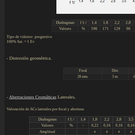
Diafragmas
f 1:/
1,4
1,8
2,2
2,8
Valores
%
196
171
129
96
Tipo de vińeteo: progresivo
100% Sat. = 1 Ev
-
Distorsión geométrica.
Det
Focal
Dist.
28 mm.
3 m.
-
-
Aberraciones Cromáticas
Laterales
.
Valoración de ACs laterales por focal y abertura.
Diafragmas
f 1:/
1,4
1,8
2,2
2,8
3,5
Valores
%
-
0,22
0,16
0,16
0,16
Amplitud
a
a
a
a