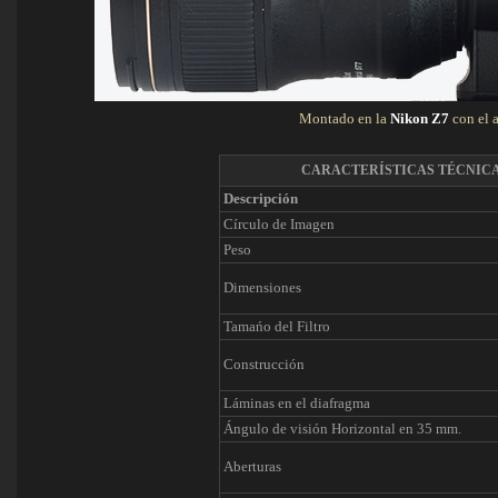
Montado en la
Nikon Z7
con el 
CARACTERÍSTICAS TÉCNIC
Descripción
Círculo de Imagen
Peso
Dimensiones
Tamańo del Filtro
Construcción
Láminas en el diafragma
Ángulo de visión Horizontal en 35 mm.
Aberturas