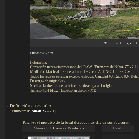
28 mm. a
f 1:5,6
-
f 
Distancia: 25 m.
Fotometría.-
Corrección necesaria procesado del .RAW [Firmware de Nikon Z7 - 2.1]
Medición: Matricial. | Procesado de .JPG: con A. DNG. C. - PS CS6.
Todos los ajustes estándar excepto enfoque: Cantidad 60, Radio 0,6, Detal
Descarga de originales.-
Si clicas la
abertura
de cada focal se descargará el original.
Tamańo 45,4 Mpx. - Espacio en disco: 7 MB
-
Definición en estudio
.
Detalles
[Firmware de
Nikon Z7
- 2.1]
Para ver el mosaico de la focal deseada haz
clic
en sus
aberturas
.
Mosaicos de Cartas de Resolución
Focales