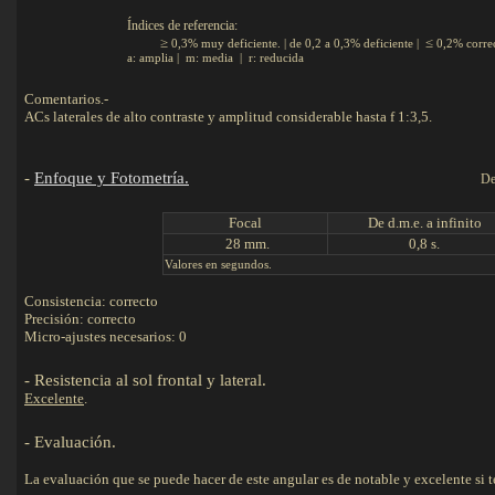
Índices de referencia:
≥
≤
0,3% muy deficiente. | de 0,2 a 0,3% deficiente |
0,2% corre
a: amplia | m: media | r: reducida
Comentarios.-
ACs laterales de alto contraste y amplitud considerable hasta f 1:3,5.
-
Enfoque y Fotometría.
De
F
ocal
De d.m.e. a infinito
28 mm.
0,8 s.
Valores en segundos.
Consistencia: correcto
Precisión: correcto
Micro-ajustes necesarios: 0
- Resistencia al sol frontal y lateral.
Excelente
.
-
Evaluación
.
La evaluación que se puede hacer de este angular es de notable y excelente si 