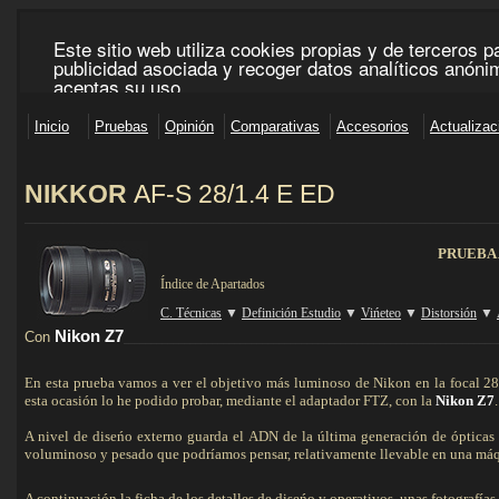
N
IKKOR
AF-S
28/1.4 E ED
___________________________________________________________________________________
PRUEBA
Índice de Apartados
C. Técnicas
▼
Definición Estudio
▼
Vińeteo
▼
Distorsión
▼
Nikon Z7
Con
___________________________________________________________________
En esta prueba vamos a ver el objetivo más luminoso de Nikon en la focal 
esta ocasión lo he podido probar, mediante el adaptador FTZ, con la
Nikon Z7
.
A nivel de diseńo externo guarda el ADN de la última generación de ópticas 
voluminoso y pesado que podríamos pensar, relativamente llevable en una má
A continuación la ficha de los detalles de diseńo y operativos, unas fotografías d