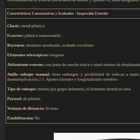
C
aracterísticas Constructivas y Acabados - Inspección Exterior
Chasis:
metal-plástico
Exterior:
plástico termoestable.
Bayoneta:
aluminio anodizado, acabado excelente.
Elementos telescópicos:
ninguno.
Aislamiento externo:
con junta de caucho tórica y túnel interno de desplazam
Anillo enfoque manual:
tiene embrague y posibilidad de enfocar a mano 
desmultiplicación 2:1. Ajustes laterales y longitudinales notables.
Tipo de e
nfoque:
interno por grupo delantero, el elemento frontal no rota.
Parasol:
de pétalos.
Ventana de distancia:
Si tiene.
Estabilización:
No.