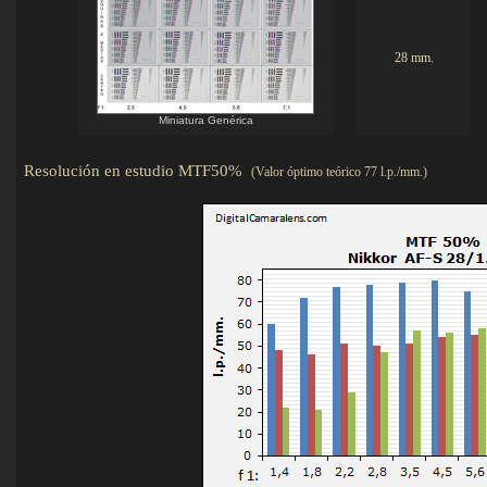
28 mm.
Miniatura Genérica
Resolución en estudio MTF50%
(Valor óptimo teórico 77 l.p./mm.)
Det