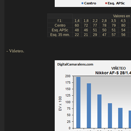
Valores en 
f 1:
1,4
1,8
2,2
2,8
3,5
4,5
Centro
60
72
77
78
79
80
Esq. APSc
48
46
51
50
51
54
Esq. 35 mm.
22
21
29
47
57
56
-
Vińeteo
.