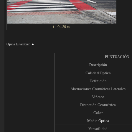
f 1:9 - 30 m.
Opina tu también
►
PUNTUACIÓN
Descripción
Calidad Óptica
Definición
Aberraciones Cromáticas Laterales
Vińeteo
Distorsión Geométrica
Color
Media Óptica
Versatilidad