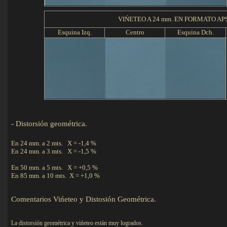
VIŃETEO A 24 mm. EN FORMATO APS Y 
Esquina Izq.
Centro
Esquina Dch.
-
Distorsión geométrica.
Det
En 24 mm. a 2 mts. X = -1,4 %
En 24 mm. a 3 mts. X = -1,5 %
En 50 mm. a 5 mts. X = +0,5 %
En 85 mm. a 10 mts. X = +1,0 %
Comentarios Vińeteo y Distosión Geométrica.
La distorsión geométrica y vińeteo están muy logrados.