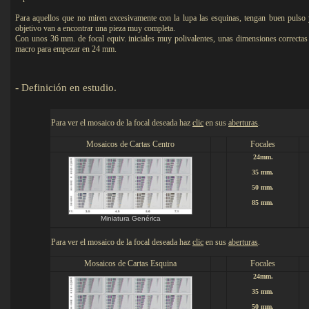
Para aquellos que no miren excesivamente con la lupa las esquinas, tengan buen pulso 
objetivo van a encontrar una pieza muy completa.
Con unos 36 mm. de focal equiv. iniciales muy polivalentes, unas dimensiones correctas
macro para empezar en 24 mm.
-
Definición en estudio
.
Detalles
Para ver el mosaico de la focal deseada haz
clic
en sus
aberturas
.
Mosaicos de Cartas Centro
Focales
24mm.
35 mm.
50 mm.
85 mm.
Miniatura Genérica
Para ver el mosaico de la focal deseada haz
clic
en sus
aberturas
.
Mosaicos de Cartas Esquina
Focales
24mm.
35 mm.
50 mm.