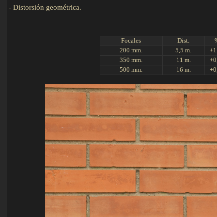
-
Distorsión geométrica.
Det
Focales
Dist.
200 mm.
5,5 m.
+1
350 mm.
11 m.
+0
500 mm.
16 m.
+0