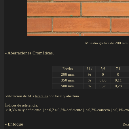
Muestra gráfica de 200 mm. 
-
Aberraciones Cromáticas
.
Focales
f 1:/
5,6
7,1
200 mm.
%
0
0
350 mm.
%
0,06
0,11
500 mm.
%
0,28
0,28
Valoración de ACs
laterales
por focal y abertura.
Índices de referencia:
≥ 0,3% muy deficiente. | de 0,2 a 0,3% deficiente | ≤ 0,2% correcto | ≤ 0,1% ex
-
Enfoque
Detalles