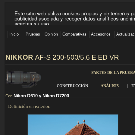
NIKKOR
AF-S
200-500/5,6 E ED VR
______________________________________________________________________________________
PARTES DE LA PRUEB
CONSTRUCCIÓN
|
ANÁLISIS
|
E
Nikon D610 y Nikon D7200
Con
___________________________________________
-
Definición en exterior
.
Detalles