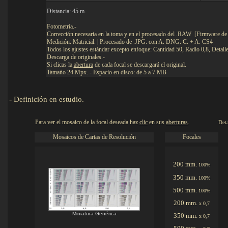
Distancia: 45 m.
Fotometría.-
Corrección necesaria en la toma y en el procesado del .RAW [Firmware de
Medición: Matricial. | Procesado de .JPG: con A. DNG. C. + A. CS4
Todos los ajustes estándar excepto enfoque: Cantidad 50, Radio 0,8, Detalle
Descarga de originales.-
Si clicas la
abertura
de cada focal se descargará el original.
Tamańo 24 Mpx. - Espacio en disco: de 5 a 7 MB
-
Definición en estudio.
Para ver el mosaico de la focal deseada haz
clic
en sus
aberturas
.
Detalle
Mosaicos de Cartas de Resolución
Focales
200 mm.
100%
350 mm.
100%
500 mm.
100%
200 mm.
x 0,7
Miniatura Genérica
350 mm.
x 0,7