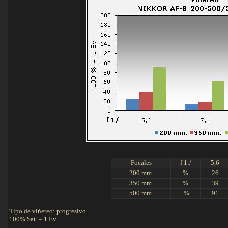
Focales
f 1:/
5,6
200 mm.
%
26
350 mm.
%
39
500 mm.
.
%
91
Tipo de vińeteo: progresivo
100% Sat. = 1 Ev