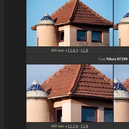
400 mm. a
f 1:6,3
-
f 1:9
Con
Nikon D
7200
400 mm. a
f 1:
5,6
-
f 1:8