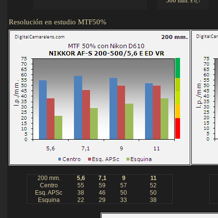
500 mm.
x 0,7
Resolución en estudio MTF50%
Detalle
200 mm.
5,6
7,1
9
11
Centro
55
59
57
52
Esq. APSc
38
46
50
50
Esquina
22
29
33
38