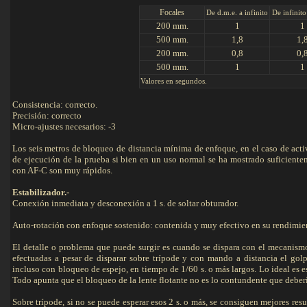
Focales
De d.m.e. a infinito
De infinito
200 mm.
1
1
500 mm.
1,8
1,
200 mm.
0,8
0,
500 mm.
1
1
Valores en segundos.
Consistencia: correcto.
Precisión: correcto
Micro-ajustes necesarios: -3
Los seis metros de bloqueo de distancia mínima de enfoque, en el caso de activ
de ejecución de la prueba si bien en un uso normal se ha mostrado suficiente
con AF-C son muy rápidos.
Estabilizador.-
Conexión inmediata y desconexión a 1 s. de soltar obturador.
Auto-rotación con enfoque sostenido: contenida y muy efectivo en su rendimie
El detalle o problema que puede surgir es cuando se dispara con el mecanism
efectuadas a pesar de disparar sobre trípode y con mando a distancia el gol
incluso con bloqueo de espejo, en tiempo de 1/60 s. o más largos. Lo ideal es es
Todo apunta que el bloqueo de la lente flotante no es lo contundente que deberí
Sobre trípode, si no se puede esperar esos 2 s. o más, se consiguen mejores r