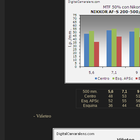
500 mm.
5,6
7,1
9
Centro
48
53
5
Esq. APSc
52
55
5
Esquina
36
44
4
-
Vińeteo