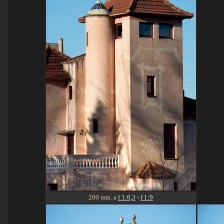
200 mm. a
f 1:6,3
-
f 1:9