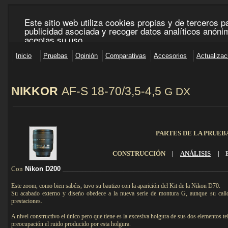
N
IKKOR
AF-S 18-70/3,5-4,5
G DX
____________________________________________________________________________________
PARTES DE LA PRUEB
CONSTRUCCIÓN
|
ANÁLISIS
|
Con
Nikon D200
_________________________________________________________________
Este zoom, como bien sabéis, tuvo su bautizo con la aparición del Kit de la Nikon D70.
Su acabado externo y diseńo obedece a la nueva serie de montura G, aunque su calida
prestaciones.
A nivel constructivo el único pero que tiene es la excesiva holgura de sus dos elementos te
preocupación el ruido producido por esta holgura.