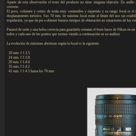
Aparte de esta observación el resto del producto no tiene ninguna objeción. En ani
correcto.
El peso, volumen y centro de están muy contenidos y repartido y su rango focal es el 
desplazamiento turístico. Sus 70 mm. de máxima focal están al límite del uso sin estabil
trepidación, ya que da pie a obtener buenos tiempos de obturación en situaciones de luz ex
Parasol de serie y una bolsa correcta para guardarlo rematan el buen hacer de Nikon en un
todos y cada uno de los puntos que iremos viendo a continuación en su análisis.
La evolución de máximas aberturas según la focal es la siguiente:
18 mm. f 1:3.5
24 mm. f 1:3.8
20 mm. f 1:4.0
35 mm. f 1:4.2
45 mm. f 1:4.5 hasta los 70 mm.