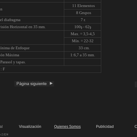
11 Elementos
ón
8 Grupos
el diafragma
7 r.
isión Horizontal en 35 mm.
100ş - 62ş
Max. = 3,5-4,5
Mín. = 22-32
Mínima de Enfoque
33 cm.
ión Máxima
1:6,7 a 35 mm.
Parasol y tapas.
: F