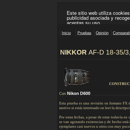
N
IKKOR
AF-D 18-35/3,
________________________________________________
CONSTRUC
Nikon D600
Con
___________________________
Esta prueba es una revisión en formato FX d
motivo si estás interesado en leer la descripc
Por estas fechas, a pesar de estar todavía 
se van agotando existencias y de hecho está 
ejemplares casi nuevos u otros con muy poco