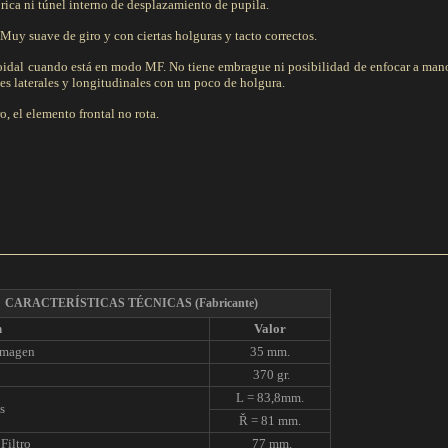
rica ni túnel interno de desplazamiento de pupila.
Muy suave de giro y con ciertas holguras y tacto correctos.
coidal cuando está en modo MF. No tiene embrague ni posibilidad de enfocar a ma
tes laterales y longitudinales con un poco de holgura.
, el elemento frontal no rota.
CARACTERÍSTICAS TÉCNICAS
(Fabricante)
n
Valor
Imagen
35 mm.
370 gr.
L = 83,8mm.
s
Ř = 81 mm.
Filtro
77 mm.