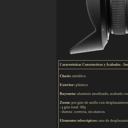
C
aracterísticas Constructivas y Acabados - In
Chasis:
metálico.
Exterior:
plástico
Bayoneta:
aluminio anodizado, acabado cor
Zoom:
por giro de anillo con desplazamient
- ş giro total: 60ş
- dureza: correcta, sin atascos.
Elementos telescópicos:
uno de desplazamie