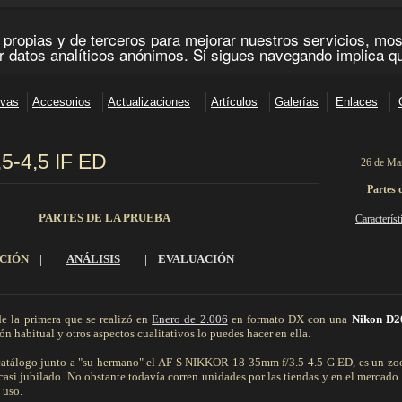
5-4,5 IF ED
26 de Ma
________________________________________________________________________
Partes 
PARTES DE LA PRUEBA
Característ
CIÓN
|
ANÁLISIS
|
EVALUACIÓN
__________________________________________________________________________________________
e la primera que se realizó en
Enero de 2.006
en formato DX con una
Nikon D2
ión habitual y otros aspectos cualitativos lo puedes hacer en ella.
en catálogo junto a "su hermano" el AF-S NIKKOR 18-35mm f/3.5-4.5 G ED, es un z
casi jubilado. No obstante todavía corren unidades por las tiendas y en el mercado
 uso.