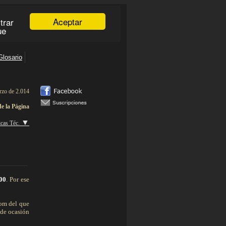
rzo de 2.014
de la Página
aaaaa
▼
icas Téc.
___________
00
.
Por ese
oom del que
 de ocasión