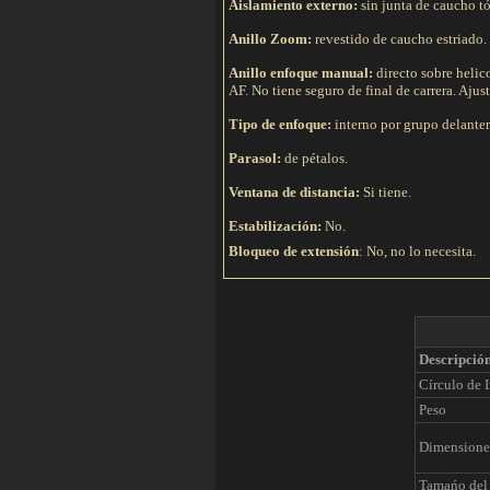
Aislamiento externo:
sin junta de caucho tó
Anillo Zoom:
revestido de caucho estriado. 
Anillo enfoque manual:
directo sobre heli
AF. No tiene seguro de final de carrera. Ajus
Tipo de e
nfoque:
interno por grupo delantero
Parasol:
de pétalos.
Ventana de distancia:
Si tiene.
Estabilización:
No.
Bloqueo de extensión
: No, no lo necesita.
Descripció
Círculo de 
Peso
Dimensione
Tamańo del 