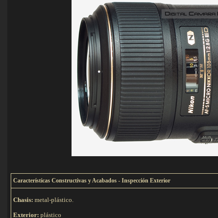
C
aracterísticas Constructivas y Acabados - Inspección Exterior
Chasis:
metal-plástico.
Exterior:
plástico