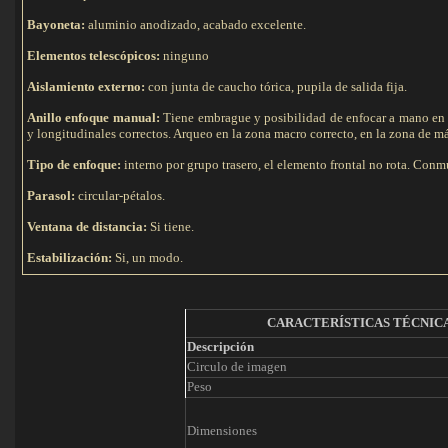
Bayoneta:
aluminio anodizado, acabado excelente.
Elementos telescópicos:
ninguno
Aislamiento externo:
con junta de caucho tórica, pupila de salida fija.
Anillo enfoque manual:
Tiene embrague y posibilidad de enfocar a mano en mo
y longitudinales correctos. Arqueo en la zona macro correcto, en la zona de m
Tipo de e
nfoque:
interno por grupo trasero, el elemento frontal no rota. Conm
Parasol:
circular-pétalos.
Ventana de distancia:
Si tiene.
Estabilización:
Si, un modo.
CARACTERÍSTICAS TÉCNIC
Descripción
Circulo de imagen
Peso
Dimensiones