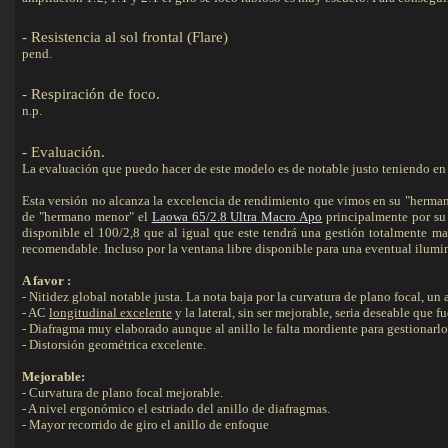
- Resistencia al sol frontal (Flare)
pend.
- Respiración de foco.
Detalles
n.p.
-
Evaluación
.
La evaluación que puedo hacer de este modelo es de notable justo teniendo en
Esta versión no alcanza la excelencia de rendimiento que vimos en su "herma
de "hermano menor" el
Laowa 65/2.8 Ultra Macro Apo
principalmente por su 
disponible el 100/2,8 que al igual que este tendrá una gestión totalmente ma
recomendable. Incluso por la ventana libre disponible para una eventual ilumi
A favor :
- Nitidez global notable justa. La nota baja por la curvatura de plano focal, 
- AC
longitudinal excelente
y la lateral, sin ser mejorable, seria deseable que
- Diafragma muy elaborado aunque al anillo le falta mordiente para gestionarlo
- Distorsión geométrica excelente.
Mejorable:
- Curvatura de plano focal mejorable.
- A nivel ergonómico el estriado del anillo de diafragmas.
- Mayor recorrido de giro el anillo de enfoque