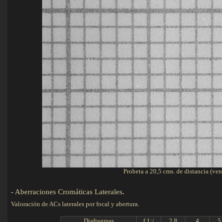
Probeta a 20,5 cms. de distancia (ve
-
Aberraciones Cromáticas
Laterales
.
Valoración de ACs laterales por focal y abertura.
Diafragmas
f 1:/
2,8
4
5