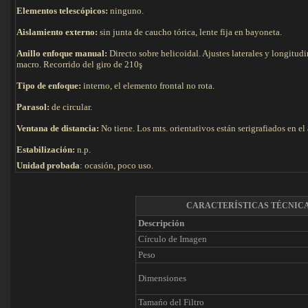
Elementos telescópicos:
ninguno.
Aislamiento externo:
sin junta de caucho tórica, lente fija en bayoneta.
Anillo enfoque manual:
Directo sobre helicoidal. Ajustes laterales y longitud
macro. Recorrido del giro de 210ş
Tipo de e
nfoque:
interno, el elemento frontal no rota.
Parasol:
de circular.
Ventana de distancia:
No tiene. Los mts. orientativos están serigrafiados en el
Estabilización:
n.p.
Unidad probada
: ocasión, poco uso.
CARACTERÍSTICAS TÉCNIC
Descripción
Círculo de Imagen
Peso
Dimensiones
Tamańo del Filtro