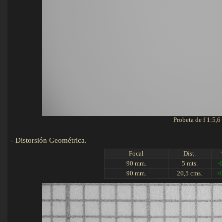
Probeta de f 1:5,6
-
Distorsión Geométrica.
Det
Focal
Dist.
90 mm.
5 mts.
-
90 mm.
20,5 cms.
+