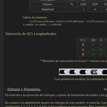
Valores
%
0,06
0,06
0,
Amplitud
a
m
Índices de referencia:
≥
≤
0,3% muy deficiente. | de 0,2 a 0,3% deficiente |
0,2% correcto |
a: amplia | m: media | r: reducida
Valoración de ACs Longitudina
f 1:/
2,8
4
R
58
38
G
55
38
B
59
37
* Muestreo de carta centro en Línea 7 vertical con 
Con probeta en escalera. (La miniatura es 
-
Enfoque y Fotometría.
De
En relación a la ejecución del enfoque y ajustes de fotometría me remito a las 
En cuanto a la amplitud de arqueo de enfoque de este modelo es estrecha. A pes
ampliación 1:2, 1:1 y 2:1 el giro se foco rabioso es muy escueto. Para consegu