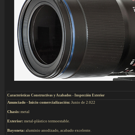
C
aracterísticas Constructivas y Acabados - Inspección Exterior
Anunciado - Inicio comercialización:
Junio de 2.022
Chasis:
metal
Exterior:
metal-plástico termoestable.
Bayoneta:
aluminio anodizado, acabado excelente.