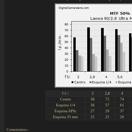
f 1:/
2
2,8
4
Centro
58
75
74
Esquina 1/4
36
57
61
Esquina APSc
27
29
37
Esquina 35 mm
25
25
26
Comentarios.-