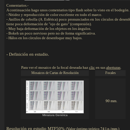
Comentarios.-
A continuación hago unos comentarios tipo flash sobre lo visto en el bodegón.
- Nitidez y reproducción de color excelente en todo el marco.
- Anillos de cebolla (A. Esférica) poco pronunciados en los círculos de desen
tiene poca deformación de "ojo de gato" (compresión).
- Muy baja deformación de los objetos en los ángulos.
- Bokeh un poco nervioso pero no de forma significativa.
- Hálos en los círculos de desenfoque muy bajos.
-
Definición en estudio
.
Detalles
Para ver el mosaico de la focal deseada haz
clic
en sus
aberturas
.
Mosaicos de Cartas de Resolución
Focales
90 mm.
Miniatura Genérica
Resolución en estudio MTF50%
(
Valor óptimo teórico 74 l.p./mm.
)
De