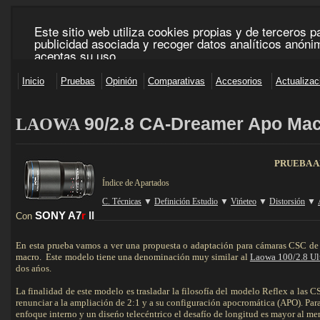
90/2.8 CA-Dreamer Apo Mac
LAOWA
____________________________________________________________________________________
PRUEBA A
Índice de Apartados
C. Técnicas
▼
Definición Estudio
▼
Vińeteo
▼
Distorsión
▼
SONY A7
r
II
Con
_______________________________________________________________
En esta prueba vamos a ver una propuesta o adaptación para cámaras CSC de 
macro. Este modelo tiene una denominación muy similar al
Laowa 100/2.8 Ul
dos ańos.
La finalidad de este modelo es trasladar la filosofía del modelo Reflex a las
renunciar a la ampliación de 2:1 y a su configuración apocromática (APO). Para e
enfoque interno y un diseńo telecéntrico el desafío de longitud es mayor al m