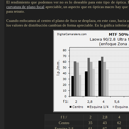
El rendimiento que podemos ver no es lo deseable para este tipo de óptica.
curvatura de plano focal
apreciable, un aspecto que en ópticas macro hay que 
para retrato.
Cuando enfocamos al centro el plano de foco se desplaza, en este caso, hacia 
los valores de distribución cambian de forma apreciable. En la gráfica inferio
f 1:/
2
2,8
4
Centro
35
43
62
Esquina 1/4
61
67
69