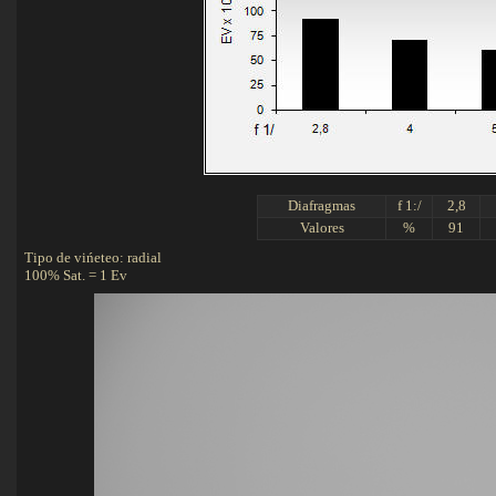
Diafragmas
f 1:/
2,8
Valores
%
91
Tipo de vińeteo: radial
100% Sat. = 1 Ev