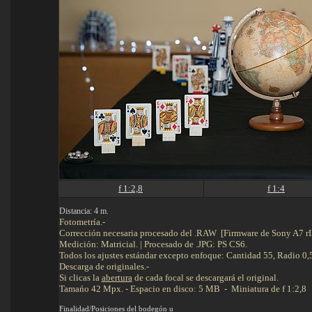
f 1:2,8
f 1:4
Distancia: 4 m.
Fotometría.-
Corrección necesaria procesado del .RAW [Firmware de Sony A7 rI
Medición: Matricial. | Procesado de .JPG: PS CS6.
Todos los ajustes estándar excepto enfoque: Cantidad 55, Radio 0,5
Descarga de originales.-
Si clicas la
abertura
de cada focal se descargará el original.
Tamańo 42 Mpx. - Espacio en disco: 5 MB - Miniatura de f 1:2,8
Finalidad/Posiciones del bodegón
u