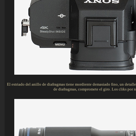
El estriado del anillo de diafragmas tiene mordiente demasiado fino, un detall
de diafragmas, compromete el giro. Los cliks por 