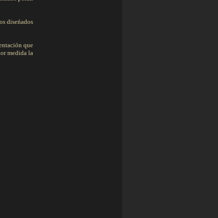
tos diseńados
mentación que
nor medida la