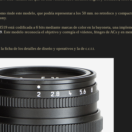
omo rinde este modelo, que podría representar a los 50 mm. no retrofoco y compac
Sony.
8519 está codificada a 6 bits mediante marcas de color en la bayoneta, una imple
M9
. Este modelo reconocía el objetivo y corregía el vińeteo, fringes de ACs y en me
a ficha de los detalles de diseńo y operativos y la de c.c.t.t.