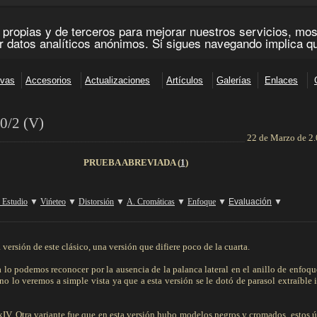
0/2 (V)
22 de Marzo de 2
______________________________________________________________________
PRUEBA ABREVIADA (
1
)
 Estudio
▼
Vińeteo
▼
Distorsión
▼
A. Cromáticas
▼
Enfoque
▼
Evaluación
▼
__________________________________________________________________________________________
versión de este clásico, una versión que difiere poco de la cuarta.
a lo podemos reconocer por la ausencia de la palanca lateral en el anillo de enfoqu
e no lo veremos a simple vista ya que a esta versión se le dotó de parasol extraíble 
kIV. Otra variante fue que en esta versión hubo modelos negros y cromados, estos 