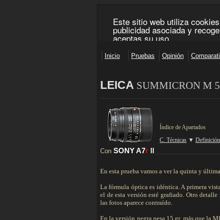
LEICA
SUMMICRON
M 5
________________________________________________
Índice de Apartados
C. Técnicas
▼
Definición
SONY A7
r
II
Con
__________________________
En esta prueba vamos a ver la quinta y última 
La fórmula óptica es idéntica. A primera vist
el de esta versión esté grafiado. Otro detall
las fotos aparece contraído.
En la versión negra pesa 15 gr. más que la M