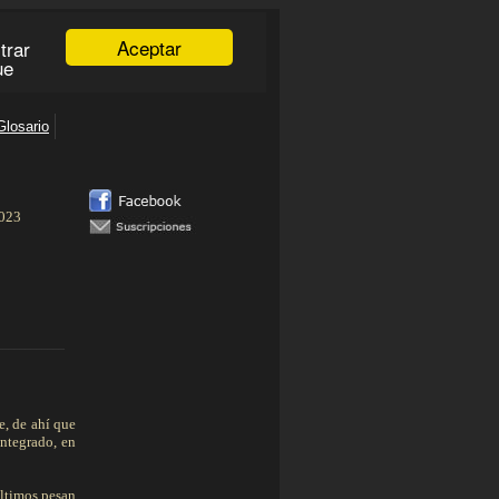
.023
____________
e, de ahí que
integrado, en
últimos pesan