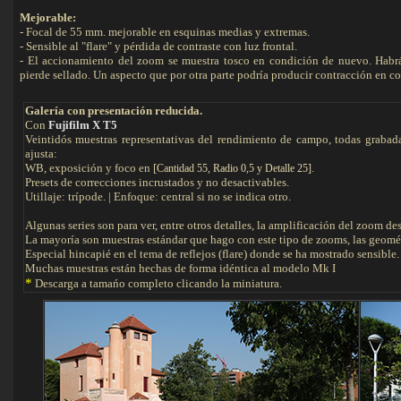
Mejorable:
- Focal de 55 mm. mejorable en esquinas medias y extremas.
- Sensible al "flare" y pérdida de contraste con luz frontal.
- El accionamiento del zoom se muestra tosco en condición de nuevo. Habrá 
pierde sellado. Un aspecto que por otra parte podría producir contracción en c
Galería con presentación reducida.
Con
Fujifilm X T5
Veintidós muestras representativas del rendimiento de campo, todas graba
ajusta:
WB, exposición y foco en [
.
Cantidad 55, Radio 0,5 y Detalle 25]
Presets de correcciones incrustados y no desactivables.
Utillaje: trípode. | Enfoque: central si no se indica otro.
Algunas series son para ver, entre otros detalles, la amplificación del zoom de
La mayoría son muestras estándar que hago con este tipo de zooms, las geométr
Especial hincapié en el tema de reflejos (flare) donde se ha mostrado sensible.
Muchas muestras están hechas de forma idéntica al modelo Mk I
*
Descarga a tamańo completo clicando la miniatura.