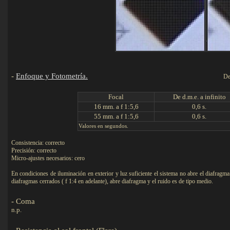
-
Enfoque y Fotometría.
De
F
ocal
De d.m.e. a infinito
16 mm. a f 1:5,6
0,6 s.
55 mm.
a f 1:5,6
0,6 s.
Valores en segundos.
Consistencia: correcto
Precisión: correcto
Micro-ajustes necesarios: cero
En condiciones de iluminación en exterior y luz suficiente el sistema no abre el diafragma 
diafragmas cerrados ( f 1:4 en adelante), abre diafragma y el ruido es de tipo medio.
- Coma
n.p.