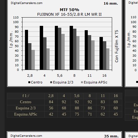
f 1:/
2,8
4
5,6
8
11
16
Centro
84
92
92
92
83
69
Es
Esquina 2/3
56
68
88
86
73
60
Es
Esquina APSc
42
45
75
71
62
45
Esq