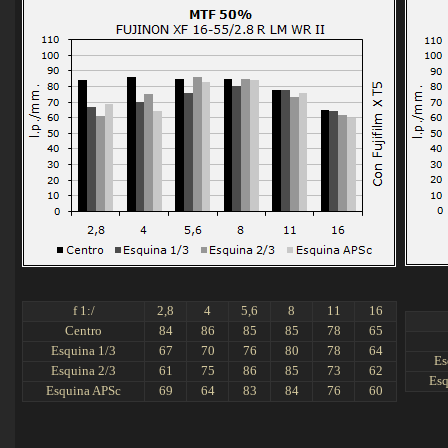
f 1:/
2,8
4
5,6
8
11
16
Centro
84
86
85
85
78
65
Esquina 1/3
67
70
76
80
78
64
Es
Esquina 2/3
61
75
86
85
73
62
Esq
Esquina APSc
69
64
83
84
76
60