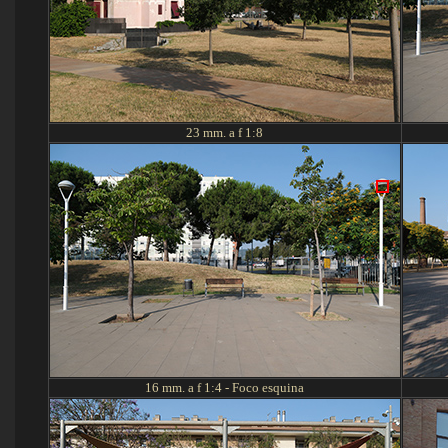
23 mm. a f 1:
8
16
mm. a f 1:
4 - Foco esquina