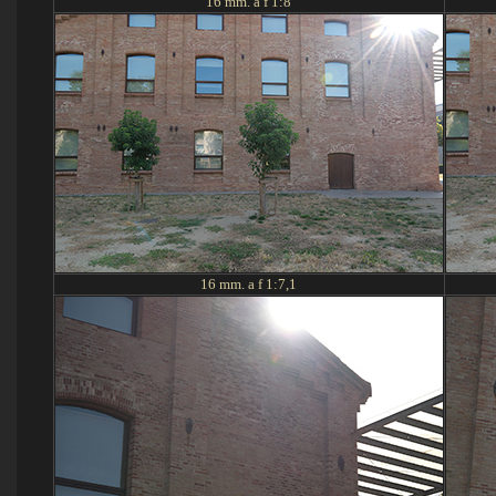
16
mm. a f 1:
8
16
mm. a f 1:
7,1