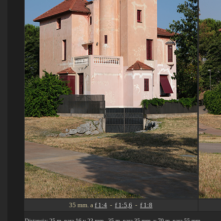
35 mm. a
f 1:4
-
f 1:5,6
-
f 1:8