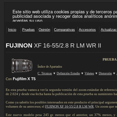
FUJINON
XF 1
6-55/2.8 R LM WR II
___________________________________________________________________________________
PRUEBA
Índice de Apartados
C. Técnicas
▼
Definición Estudio
▼
Vińeteo
▼
Distorsión
▼
Fujifilm X T5
Con
______________________________________________________________
En esta prueba vamos a ver la segunda versión del zoom estándar de referenci
de 2.024 y desde esa fecha hasta la publicación de esta prueba su suministro h
Como ya sabréis los posibles interesados en este producto el principal argument
volumen de su antecesor, el
FUJINON XF 16-55/2.8 R LM WR
. Un zoom que s
Este nuevo modelo pesa 245 gr. menos que el anterior, un 37% menos, y