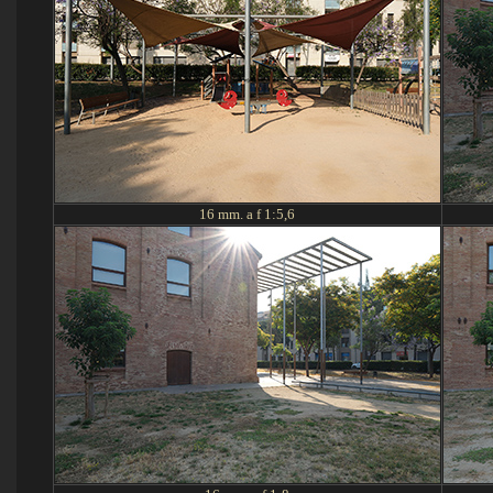
16
mm. a f 1:
5,6