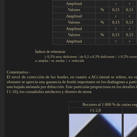
Amplitud
r
r
Valores
%
0,15
0,11
Amplitud
r
r
Valores
%
0,13
0,13
Amplitud
r
r
Valores
%
0,15
0,15
Amplitud
r
r
Índices de referencia:
≥
≤
0,3% muy deficiente. | de 0,2 a 0,3% deficiente |
0,2% corre
a: amplia | m: media | r: reducida
Comentarios.-
El nivel de corrección de los bordes, en cuanto a ACs lateral se refiere, no es
obstante se aprecia una ganancia de borde importante en los diafragmas a part
una bajada anómala por difracción. Este particular proporciona en los detalles f
f 1:16), los consabidos artefactos y dientes de sierra.
Recortes al 1.600 % de cartas e
f 1:2,8