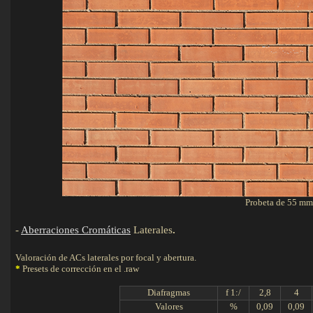
Probeta de 55 mm
-
Aberraciones Cromáticas
Laterales
.
Valoración de ACs laterales por focal y abertura.
*
Presets de corrección en el .raw
Diafragmas
f 1:/
2,8
4
Valores
%
0,09
0,09