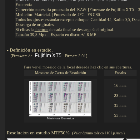
Distancia: 25 m. para 16 y 23 mm., 35 m. para 35 mm. y 70 m. para 55 mm.
Fotometría.-
Corrección necesaria procesado del .RAW [Firmware de Fujifilm X T5 - 3
Medición: Matricial. | Procesado de .JPG: PS CS6.
Todos los ajustes estándar excepto enfoque: Cantidad 45, Radio 0,5, Detal
Descarga de originales.-
Si clicas la
abertura
de cada focal se descargará el original.
Tamańo 39,8 Mpx. - Espacio en disco: +/- 8 MB
-
Definición en estudio
.
Detalles
Fujifilm XT5
[Firmware de
- Firmare 3.01]
Para ver el mosaico de la focal deseada haz
clic
en sus
aberturas
.
Mosaicos de Cartas de Resolución
Focales
16 mm.
23 mm.
35 mm.
55 mm.
Miniatura Genérica
Resolución en estudio MTF50%
(Valor óptimo teórico 110 l.p./mm.)
Det