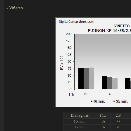
-
Vińeteo
.
Diafragmas
f 1:/
2,8
16 mm.
%
77
35 mm.
%
76