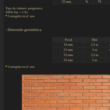
55 mm.
%
79
Tipo de vińeteo: progresivo
100% Sat. = 1 Ev
*
Corregido en el .raw
-
Distorsión geométrica.
Det
Focal
Dist.
16 mm.
2,5 m.
23 mm.
3 m.
35 mm.
3,5 m.
55 mm.
5 m.
*
Corregido en el .raw