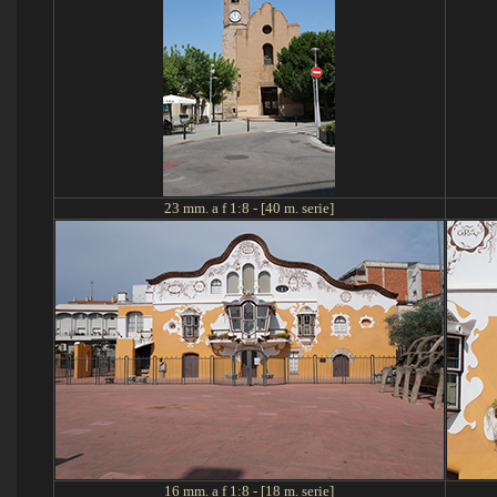
23 mm. a f 1:
8 - [40 m. serie]
16
mm. a f 1:
8 - [18 m. serie]