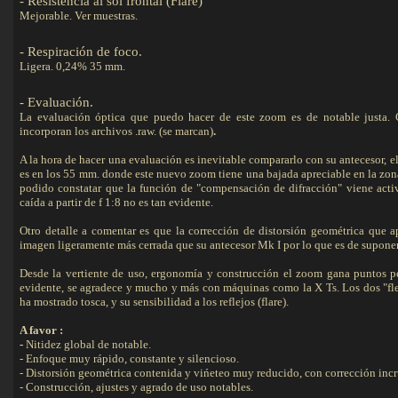
- Resistencia al sol frontal (Flare)
Mejorable. Ver muestras.
- Respiración de foco.
Detalles
Ligera. 0,24% 35 mm.
-
Evaluación
.
La evaluación óptica que puedo hacer de este zoom es de notable justa. 
incorporan los archivos .raw.
(se marcan)
.
A la hora de hacer una evaluación es inevitable compararlo con su antecesor, el 
es en los 55 mm. donde este nuevo zoom tiene una bajada apreciable en la zon
podido constatar que la función de "compensación de difracción" viene activ
caída a partir de f 1:8 no es tan evidente.
Otro detalle a comentar es que la corrección de distorsión geométrica que a
imagen ligeramente más cerrada que su antecesor Mk I por lo que es de suponer 
Desde la vertiente de uso, ergonomía y construcción el zoom gana puntos p
evidente, se agradece y mucho y más con máquinas como la X Ts. Los dos "fl
ha mostrado tosca, y su sensibilidad a los reflejos (flare).
A favor :
-
Nitidez global de notable.
- Enfoque muy rápido, constante y silencioso.
- Distorsión geométrica contenida y vińeteo muy reducido, con corrección incru
- Construcción, ajustes y agrado de uso notables.