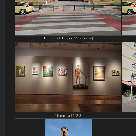
16
mm. a f 1:5,6
- [55 m. serie]
16
mm. a f 1:2,
8