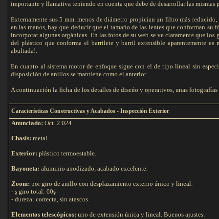
importante y llamativa teniendo en cuenta que debe de desarrollar las mismas p
Externamente sus 5 mm. menos de diámetro propician un filtro más reducido, p
en las manos, hay que deducir que el tamańo de las lentes que conforman su f
incorporar algunas orgánicas. En las fotos de su web se ve claramente que los
del plástico que conforma el barrilete y barril extensible aparentemente es 
abultada!.
En cuanto al sistema motor de enfoque sigue con el de tipo lineal sin especi
disposición de anillos se mantiene como el anterior.
A continuación la ficha de los detalles de diseńo y operativos, unas fotografías d
C
aracterísticas Constructivas y Acabados - Inspección Exterior
Anunciado:
Oct. 2.024
Chasis:
metal
Exterior:
plástico termoestable.
Bayoneta:
aluminio anodizado, acabado excelente.
Zoom:
por giro de anillo con desplazamiento externo único y lineal.
- ş giro total: 60ş
- dureza: correcta, sin atascos.
Elementos telescópicos:
uno de extensión única y lineal. Buenos ajustes.