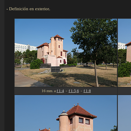
-
Definición en exterior
.
Detalles
16 mm. a
f 1:4
-
f 1:5,6
-
f 1:8