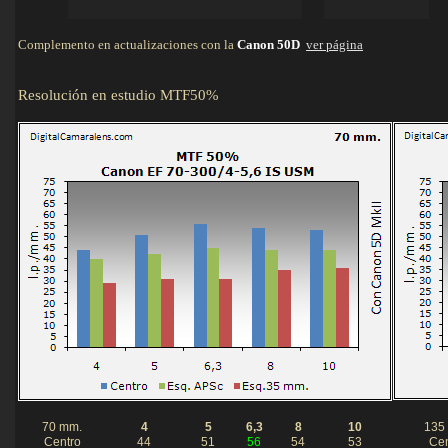
Complemento en actualizaciones con la
Canon 50D
ver página
Resolución en estudio MTF50%
Detall
70 mm.
4
5
6,3
8
10
135
Centro
44
51
56
54
53
Cen