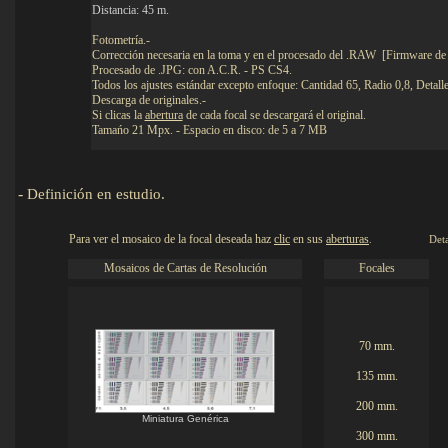
Distancia: 45 m.
Fotometría.-
Corrección necesaria en la toma y en el procesado del .RAW [Firmware de 
Procesado de .JPG: con A.C.R. - PS CS4.
Todos los ajustes estándar excepto enfoque: Cantidad 65, Radio 0,8, Detalle
Descarga de originales.-
Si clicas la
abertura
de cada focal se descargará el original.
Tamańo 21 Mpx. - Espacio en disco: de 5 a 7 MB
-
Definición en estudio.
Para ver el mosaico de la focal deseada haz
clic
en sus
aberturas
.
Detalle
Mosaicos de Cartas de Resolución
Focales
70 mm.
135 mm.
200 mm.
Miniatura Genérica
300 mm.