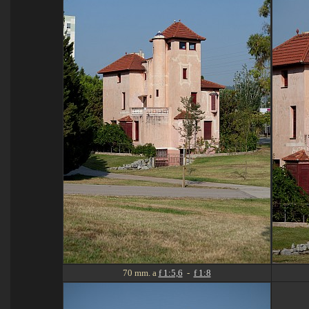
70 mm. a
f 1:5,6
-
f 1:8