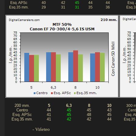
Esq. APSc
40
42
45
44
44
Esq.
Esq.35 mm.
29
31
31
35
36
Esq.3
200 mm.
5
6,3
8
10
300 
Centro
44
45
45
43
Cent
Esq. APSc
41
45
48
45
Esq. 
Esq.35 mm.
41
42
42
44
Esq.35
-
Vińeteo