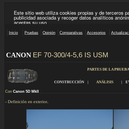
EF 70-300/4-5,6 IS USM
CANON
______________________________________________________________________________________
PARTES DE LA PRUEB
CONSTRUCCIÓN
|
ANÁLISIS
|
E
Con
Canon 5D MkII
______________________________________________________________
-
Definición en exterior
.
Detalles