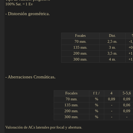
100% Sat. = 1 Ev
-
Distorsión geométrica.
Det
Focales
Dist.
70 mm.
2,5 m.
-1
135 mm.
3 m.
+0
200 mm.
3,5 m.
+1
300 mm.
4 m.
+1
-
Aberraciones Cromáticas
.
Focales
f 1:/
4
5-5,6
70 mm.
%
0,09
0,09
135 mm.
%
-
0,06
200 mm.
%
-
0,09
300 mm.
%
-
-
Valoración de ACs laterales por focal y abertura.