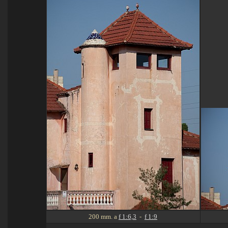
200 mm. a
f 1:6,3
-
f 1:9