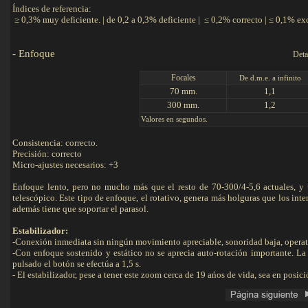
Índices de referencia:
≥ 0,3% muy deficiente. | de 0,2 a 0,3% deficiente | ≤ 0,2% correcto | ≤ 0,1% ex
-
Enfoque
Detalles
Focales
De d.m.e. a infinito
70 mm.
1,1
300 mm.
1,2
Valores en segundos.
Consistencia: correcto.
Precisión: correcto
Micro-ajustes necesarios: +3
Enfoque lento, pero no mucho más que el resto de 70-300/4-5,6 actuales, y
telescópico. Este tipo de enfoque, el rotativo, genera más holguras que los in
además tiene que soportar el parasol.
Estabilizador:
-Conexión inmediata sin ningún movimiento apreciable, sonoridad baja, operati
-Con enfoque sostenido y estático no se aprecia auto-rotación importante. L
pulsado el botón se efectúa a 1,5 s.
- El estabilizador, pese a tener este zoom cerca de 19 ańos de vida, sea en posici