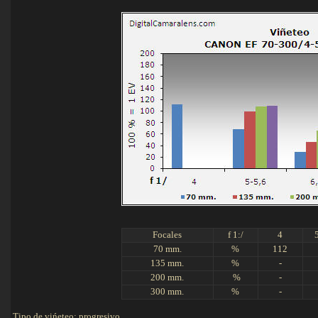
Focales
f 1:/
4
70 mm.
%
112
135 mm.
%
-
200 mm.
.
%
-
300 mm.
%
-
Tipo de vińeteo: progresivo