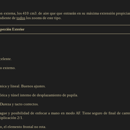
 externa, los 410 cm3. de aire que que entrarán en su máxima extensión propicia
endiente de
todos
los zooms de este tipo.
spección Exterior
elente.
o externo.
ica y lineal. Buenos ajustes.
rica y túnel interno de desplazamiento de pupila.
Dureza y tacto correctos.
ague y posibilidad de enfocar a mano en modo AF. Tiene seguro de final de carrer
tiplicación 2/1.
, el elemento frontal no rota.