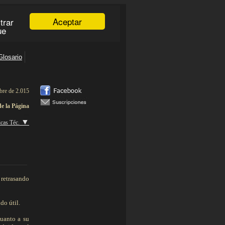
bre de 2.015
de la Página
aaaaa
▼
icas Téc.
___________
 retrasando
do útil.
cuanto a su