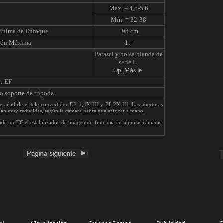
Max. = 4,5-5,6
Mín. = 32-38
Mínima de Enfoque
98 cm.
ión Máxima
1:-
Parasol y bolsa blanda de
serie L.
Op.
Más
►
 : EF
 soporte de trípode.
e ańadirle el tele-convertidor EF 1,4X III y EF 2X III. Las aberturas
an muy reducidas, según la cámara habrá que enfocar a mano.
,
de un TC el estabilizador de imagen no funciona en algunas cámaras