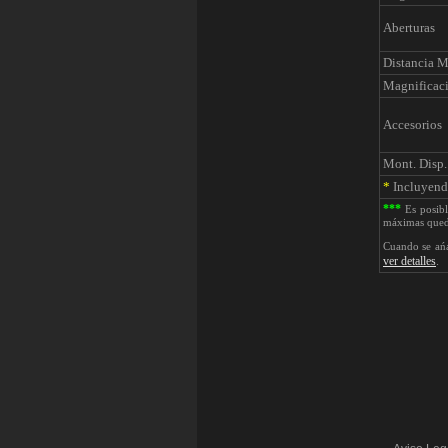
Aberturas
Distancia 
Magnificac
Accesorios
Mont. Disp.
*
Incluyendo
***
Es posibl
máximas qued
Cuando se ańa
ver detalles
.