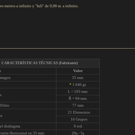
res metros a infinito y "full" de 0,98 m. a infinito.
CARACTERÍSTICAS TÉCNICAS
(Fabricante)
n
Valor
Imagen
35 mm.
*
1.640 gr.
L = 193 mm.
s
Ř = 94 mm.
Filtro
77 mm.
21 Elementos
ón
16 Grupos
el diafragma
9 red.
isión Horizontal en 35 mm.
20ş - 5ş