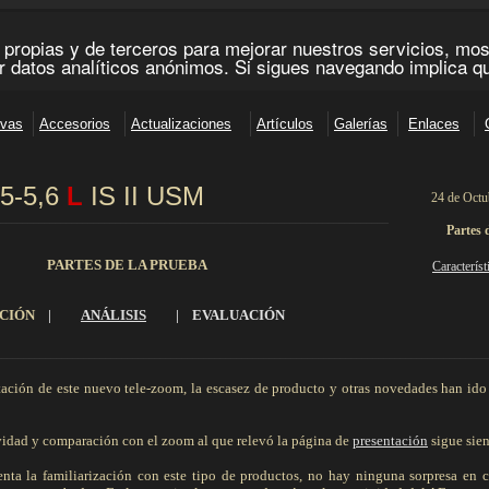
,5-5,6
L
IS II USM
24 de Octu
________________________________________________________________________
Partes 
PARTES DE LA PRUEBA
Característ
CIÓN
|
ANÁLISIS
|
EVALUACIÓN
_________________________________________________________________________________________
ación de este nuevo tele-zoom, la escasez de producto y otras novedades han ido
ividad y comparación con el zoom al que relevó la página de
presentación
sigue sien
ta la familiarización con este tipo de productos, no hay ninguna sorpresa en 