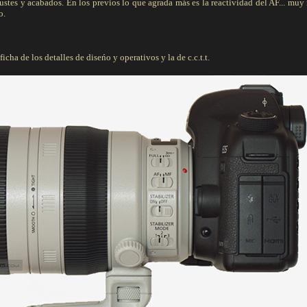
ajustes y acabados. En los previos lo que agrada más es la reactividad del AF... muy 
o.
cha de los detalles de diseńo y operativos y la de c.c.t.t.