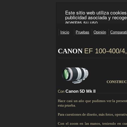
EF 100-400/4
CANON
________________________________________________
CONSTRUC
Canon 5D
Mk
II
Con
______________________
Hace casi un ańo que pudimos ver la present
esta prueba.
Para cuestiones de diseńo, más fotos, operat
Con el zoom en las manos, teniendo en cuen