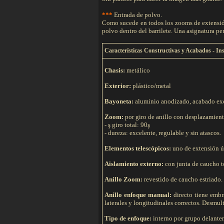
***
Entrada de polvo.
Como sucede en todos los zooms de extensión
polvo dentro del barrilete. Una asignatura p
C
aracterísticas Constructivas y Acabados - In
Chasis:
metálico
Exterior:
plástico/metal
Bayoneta:
aluminio anodizado, acabado exc
Zoom:
por giro de anillo con desplazamient
- ş giro total: 90ş
- dureza: excelente, regulable y sin atascos.
Elementos telescópicos:
uno de extensión ún
Aislamiento externo:
con junta de caucho tó
Anillo Zoom:
revestido de caucho estriado. 
Anillo enfoque manual:
directo tiene embr
laterales y longitudinales correctos. Desmul
Tipo de e
nfoque:
interno por grupo delantero