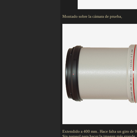
Montado sobre la cámara de prueba,
Extendido a 400 mm.. Hace falta un giro de 9
Sin parasol para hacer la imagen más grande.