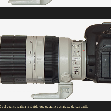
0ş el cual se realiza lo rápido que queramos
vs
ajuste dureza anillo.