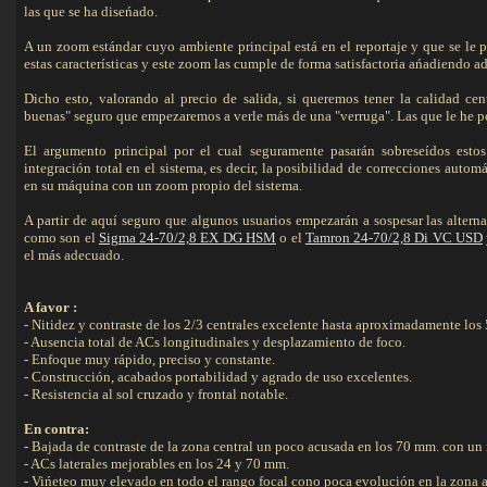
las que se ha diseńado.
A un zoom estándar cuyo ambiente principal está en el reportaje y que se le p
estas características y este zoom las cumple de forma satisfactoria ańadiendo 
Dicho esto, valorando al precio de salida, si queremos tener la calidad ce
buenas" seguro que empezaremos a verle más de una "verruga". Las que le he pod
El argumento principal por el cual seguramente pasarán sobreseídos estos 
integración total en el sistema, es decir, la posibilidad de correcciones auto
en su máquina con un zoom propio del sistema.
A partir de aquí seguro que algunos usuarios empezarán a sospesar las altern
como son el
Sigma 24-70/2,8 EX DG HSM
o el
Tamron 24-70/2,8 Di VC USD
el más adecuado.
A favor :
- Nitidez y contraste de los 2/3 centrales excelente hasta aproximadamente los
- Ausencia total de ACs longitudinales y desplazamiento de foco.
- Enfoque muy rápido, preciso y constante.
- Construcción, acabados portabilidad y agrado de uso excelentes.
- Resistencia al sol cruzado y frontal notable.
En contra:
- Bajada de contraste de la zona central un poco acusada en los 70 mm. con un 
- ACs laterales mejorables en los 24 y 70 mm.
- Vińeteo muy elevado en todo el rango focal cono poca evolución en la zona a