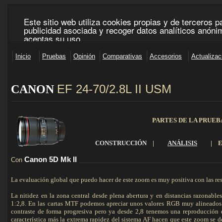
EF 24-70/2.8L II U
SM
CANON
_____________________________________________________________________________________
PARTES DE LA PRUEB
CONSTRUCCIÓN
|
ANÁLISIS
|
Canon 5D
Mk
II
Con
_________________________________________________________
La evaluación global que puedo hacer de este zoom es muy positiva con las res
La nitidez en la zona central desde plena abertura y en distancias razonables
1:2,8. En las cartas MTF podemos apreciar unos valores RGB muy alineados
contraste de forma progresiva pero ya desde 2,8 tenemos una reproducción de
característica más la extrema rapidez del sistema AF hacen que este zoom se d