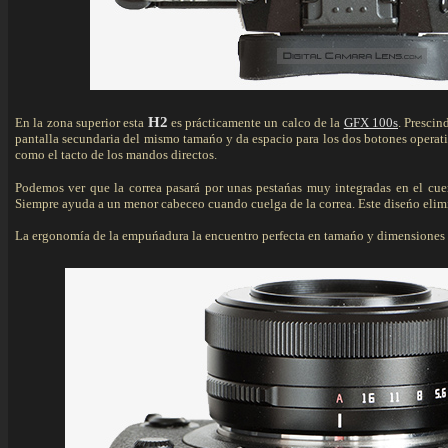
H2
En la zona superior esta
es prácticamente un calco de la
GFX 100s
. Prescin
pantalla secundaria del mismo tamańo y da espacio para los dos botones operat
como el tacto de los mandos directos.
Podemos ver que la correa pasará por unas pestańas muy integradas en el cu
Siempre ayuda a un menor cabeceo cuando cuelga de la correa. Este diseńo elimin
La ergonomía de la empuńadura la encuentro perfecta en tamańo y dimensiones así