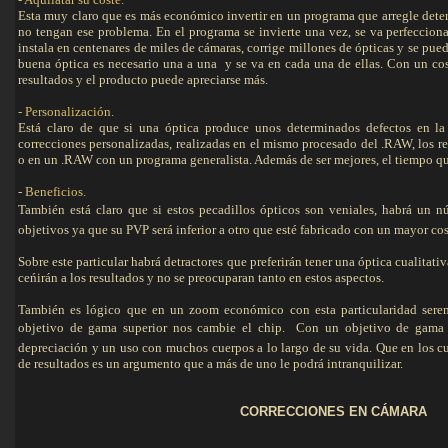
Esta muy claro que es más económico invertir en un programa que arregle dete
no tengan ese problema. En el programa se invierte una vez, se va perfeccio
instala en centenares de miles de cámaras, corrige millones de ópticas y se pue
buena óptica es necesario una a una y se va en cada una de ellas. Con un cos
resultados y el producto puede apreciarse más.
- Personalización.
Está claro de que si una óptica produce unos determinados defectos en la 
correcciones personalizadas, realizadas en el mismo procesado del .RAW, los re
o en un .RAW con un programa generalista. Además de ser mejores, el tiempo que 
-
Beneficios.
También está claro que si estos pecadillos ópticos son veniales, habrá un
objetivos ya que su PVP será inferior a otro que esté fabricado con un mayor cost
Sobre este particular habrá detractores que preferirán tener una óptica cualitat
ceńirán a los resultados y no se preocuparan tanto en estos aspectos.
También es lógico que en un zoom económico con esta particularidad serem
objetivo de gama superior nos cambie el chip. Con un objetivo de gama 
depreciación y un uso con muchos cuerpos a lo largo de su vida. Que en los cu
de resultados es un argumento que a más de uno le podrá intranquilizar.
CORRECCIONES EN CÁMARA