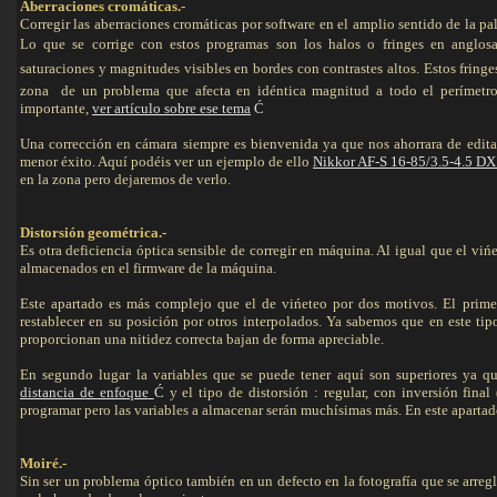
Aberraciones cromáticas.-
Corregir las aberraciones cromáticas por software en el amplio sentido de la pa
Lo que se corrige con estos programas son los halos o fringes en anglosa
saturaciones y magnitudes visibles en bordes con contrastes altos. Estos frin
zona de un problema que afecta en idéntica magnitud a todo el perímetro
importante,
ver artículo sobre ese tema
Ć
Una corrección en cámara siempre es bienvenida ya que nos ahorrara de editar
menor éxito. Aquí podéis ver un ejemplo de ello
Nikkor AF-S 16-85/3.5-4.5 D
en la zona pero dejaremos de verlo.
Distorsión geométrica.-
Es otra deficiencia óptica sensible de corregir en máquina. Al igual que el viń
almacenados en el firmware de la máquina.
Este apartado es más complejo que el de vińeteo por dos motivos. El prime
restablecer en su posición por otros interpolados. Ya sabemos que en este tip
proporcionan una nitidez correcta bajan de forma apreciable.
En segundo lugar la variables que se puede tener aquí son superiores ya q
distancia de enfoque
Ć
y el tipo de distorsión : regular, con inversión fina
programar pero las variables a almacenar serán muchísimas más. En este apartad
Moiré.-
Sin ser un problema óptico también en un defecto en la fotografía que se arreg