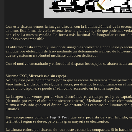
Con este sistema vemos la imagen directa, con la iluminación real de la escena 
entorno. Esta forma de ver la escena tiene la gran ventaja de que podemos verla
con el sol a nuestra espalda. La forma más habitual de fotografiar es con el s
muchas veces imposible.
El obturador está cerrado y una doble imagen es proyectada por el espejo sec
enfoque por -detección de fase- mediante un determinado número de fotosensor
que se gestionan a voluntad mediante un botón dedicado.
Con el motivo encuadrado y enfocado al disparar los espejos se abaten hacia arri
Sistema CSC, Mirrorless o sin espejo.-
No hay espejos ni pentaprisma por lo que la escena la veremos principalmente 
Viewfinder ), si dispone de él, que a veces, por diseńo, lo encontramos en el mis
modelo no dispone, se puede ańadir como accesorio en la zona superior.
La imagen que vemos por el visor electrónico es a tiempo real y es captada 
(desnudo por estar el obturador siempre abierto). Mediante el visor electró
misma o más info que en el óptico. No obstante los cambios de luminosidad po
usuario).
Hay excepciones como la
Fuji X Pro1
que está provista de visor hibrido, 
telémetro) según se desee, pero en la gran mayoría es electrónico.
La cámara enfoca por sistema de -contraste-, como las compactas. Si lo hacemos 