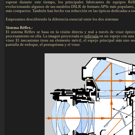
esperar durante este tiempo, los principales fabricantes de equipos R
evolucionando algunos de sus modelos DSLR de formato APSc más populares
más compactos. También han hecho esa reducción en las ópticas dedicadas a es
Empezamos describiendo la diferencia esencial entre los dos sistemas
Sistema Réflex.-
El sistema Réflex se basa en la visión directa y real a través de visor ópt
procesamiento en ella. La imagen proyectada es
reflejada
en un espejo con una 
visor. El mecanismo tiene un elemento móvil, el espejo principal más uno sec
pantalla de enfoque, el pentaprisma y el visor.