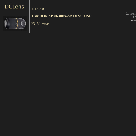
1-12-2.010
Coment
TAMRON SP 70-300/4-5,6 Di VC USD
d
Gale
23 Muestras