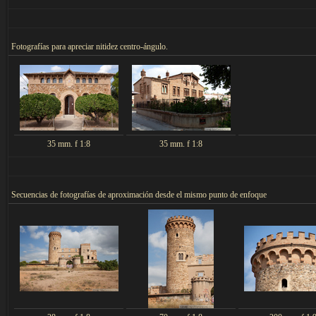
F
otografías para apreciar nitidez centro-ángulo.
35 mm. f 1:8
35 mm. f 1:8
Secuencias de f
otografías de aproximación desde el mismo punto de enfoque