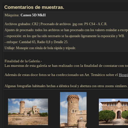
C
omentarios de muestras.
Máquina:
Canon 5D MkII
Archivos grabados:.CR2 | Procesado de archivos .jpg con: PS CS4 - A.C.R.
Ajustes de procesado: todos los archivos se han procesado con los valores estándar a excep
- exposición: en los que ha sido necesario se ha ajustado ligeramente la exposición y WB.
- enfoque: Cantidad 65, Radio 0,8 y Detalle 25.
Utillaje: Monopie con rótula de bola rápida y trípode.
Finalidad de la Galería.-
Las muestras de esta galería se han realizado con la finalidad de constatar con 
Además de estas doce fotos se ha confeccionado un Art. Temático sobre el
Hospi
Algunas f
otografías habituales hechas a idéntica focal y abertura con otros zooms similares.