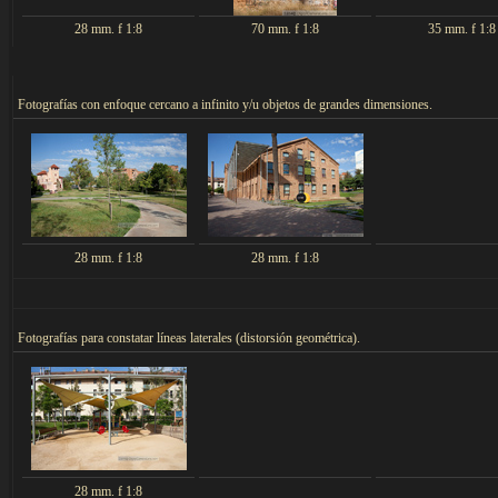
28 mm. f 1:8
70 mm. f 1:8
35 mm. f 1:8
F
otografías con enfoque cercano a infinito y/u objetos de grandes dimensiones.
28 mm. f 1:8
28 mm. f 1:8
F
otografías para constatar líneas laterales (distorsión geométrica).
28 mm. f 1:8