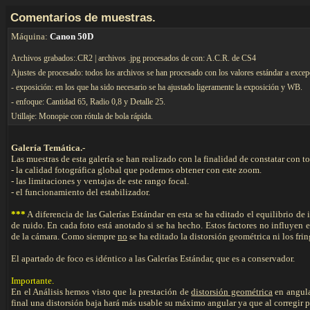
C
omentarios de muestras.
Máquina:
Canon 50D
Archivos grabados:.CR2 | archivos .jpg procesados de con: A.C.R. de CS4
Ajustes de procesado: todos los archivos se han procesado con los valores estándar a excep
- exposición: en los que ha sido necesario se ha ajustado ligeramente la exposición y WB.
- enfoque: Cantidad 65, Radio 0,8 y Detalle 25.
Utillaje: Monopie con rótula de bola rápida.
Galería Temática.-
Las muestras de esta galería se han realizado con la finalidad de constatar con 
- la calidad fotográfica global que podemos obtener con este zoom.
- las limitaciones y ventajas de este rango focal.
- el funcionamiento del estabilizador.
***
A diferencia de las Galerías Estándar en esta se ha editado el equilibrio 
de ruido. En cada foto está anotado si se ha hecho. Estos factores no influye
de la cámara. Como siempre
no
se ha editado la distorsión geométrica ni los fri
El apartado de foco es idéntico a las Galerías Estándar, que es a conservador.
Importante.
En el Análisis hemos visto que la prestación de
distorsión geométrica
en angul
final una distorsión baja hará más usable su máximo angular ya que al corregir par