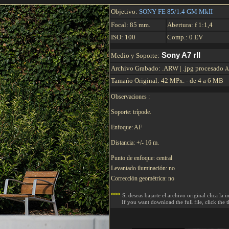
Objetivo:
SONY FE 85/1.4 GM MkII
Focal: 85 mm.
Abertura: f 1:
1,4
ISO: 100
Comp.: 0 EV
.
Sony A7 rII
Medio y Soporte:
Archivo Grabado:
.
ARW
| .jpg procesado
A
Tamańo Original:
42 MPx. - de 4 a 6 MB
.
Observaciones :
Soporte: trípode.
Enfoque: AF
Distancia: +/- 16 m.
Punto de enfoque: central
Levantado iluminación: no
Corrección geométrica: no
***
Si deseas bajarte el archivo original clica la 
If you want download the full file, click the 