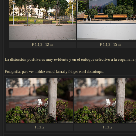
F 1:1,2 - 12 m.
F 1:1,2 - 15 m.
La distorsión positiva es muy evidente y en el enfoque selectivo a la esquina la
F
otografías para ver nitidez central lateral y fringes en el desenfoque.
f 1:1,2
f 1:1,2