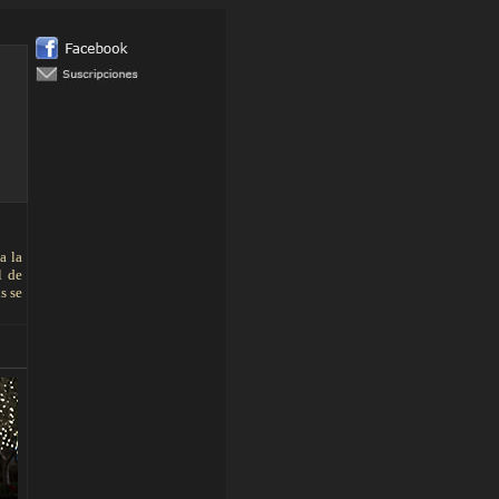
a la
l de
s se