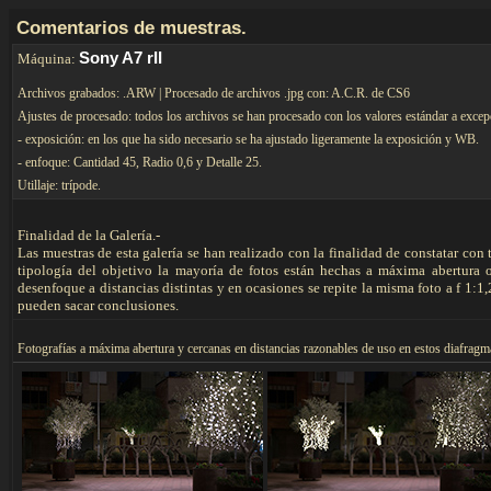
C
omentarios de muestras.
Sony A7 rII
Máquina:
Archivos grabados: .ARW | Procesado de archivos .jpg con: A.C.R. de CS6
Ajustes de procesado: todos los archivos se han procesado con los valores estándar a excep
- exposición: en los que ha sido necesario se ha ajustado ligeramente la exposición y WB.
- enfoque: Cantidad 45, Radio 0,6 y Detalle 25.
Utillaje: trípode.
Finalidad de la Galería.-
Las muestras de esta galería se han realizado con la finalidad de constatar con
tipología del objetivo la mayoría de fotos están hechas a máxima abertura 
desenfoque a distancias distintas y en ocasiones se repite la misma foto a f 1:1,
pueden sacar conclusiones.
F
otografías a máxima abertura y cercanas en distancias razonables de uso en estos diafrag