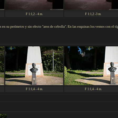
F 1:1,2 - 4 m.
F 1:1,2 -3 m.
en su perímetro y sin efecto "aros de cebolla". En las esquinas los vemos con el tí
F 1:1,4 - 4 m.
F 1:1,4 - 4 m.