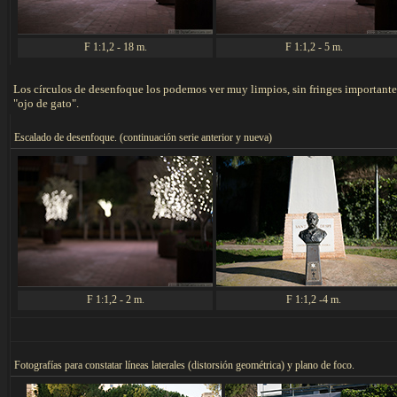
F 1:1,2 - 18 m.
F 1:1,2 - 5 m.
Los círculos de desenfoque los podemos ver muy limpios, sin fringes importantes 
"ojo de gato".
Escalado de desenfoque. (continuación serie anterior y nueva)
F 1:1,2 - 2 m.
F 1:1,2 -4 m.
F
otografías para constatar líneas laterales (distorsión geométrica) y plano de foco.