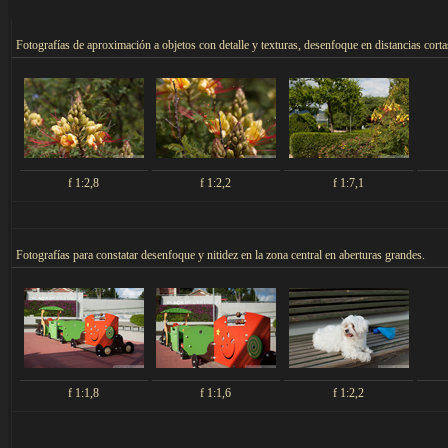
F
otografías de aproximación a objetos con detalle y texturas, desenfoque en distancias cort
f 1:2,8
f 1:2,2
f 1:7,1
F
otografías para constatar desenfoque y nitidez en la zona central en aberturas grandes.
f 1:1,8
f 1:1,6
f 1:2,2