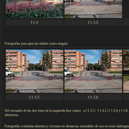
f 1:4
f 1:3,5
F
otografías para apreciar nitidez centro-ángulo.
f 1:3,5
f 1:5,6
Del encuadre de las dos fotos de la izquierda hice cuatro: a f 1:3,5 | f 1:4,5 | f 1:5,6 y f 
diferencia.
F
otografías a máxima abertura y cercanas en distancias razonables de uso en estos diafragm