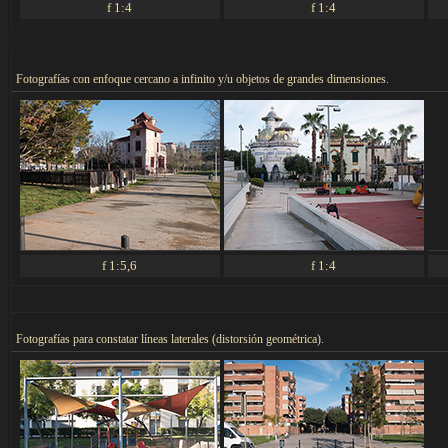
f 1:4
f 1:4
F
otografías con enfoque cercano a infinito y/u objetos de grandes dimensiones.
f 1:5,6
f 1:4
F
otografías para constatar líneas laterales (distorsión geométrica).