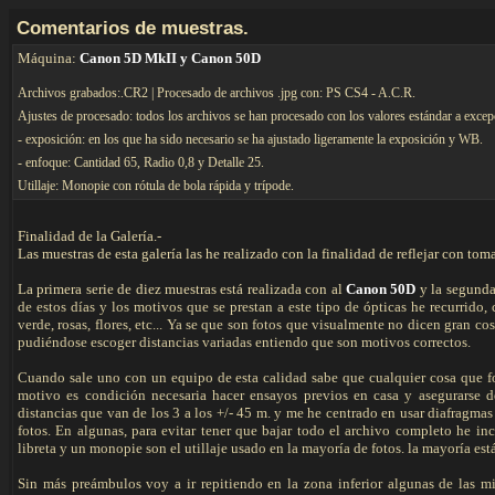
C
omentarios de muestras.
Máquina:
Canon 5D MkII y Canon 50D
Archivos grabados:.CR2 | Procesado de archivos .jpg con: PS CS4 - A.C.R.
Ajustes de procesado: todos los archivos se han procesado con los valores estándar a excep
- exposición: en los que ha sido necesario se ha ajustado ligeramente la exposición y WB.
- enfoque: Cantidad 65, Radio 0,8 y Detalle 25.
Utillaje: Monopie con rótula de bola rápida y trípode.
Finalidad de la Galería.-
Las muestras de esta galería las he realizado con la finalidad de reflejar con to
La primera serie de diez muestras está realizada con al
Canon 50D
y la segunda
de estos días y los motivos que se prestan a este tipo de ópticas he recurrido
verde, rosas, flores, etc... Ya se que son fotos que visualmente no dicen gran co
pudiéndose escoger distancias variadas entiendo que son motivos correctos.
Cuando sale uno con un equipo de esta calidad sabe que cualquier cosa que foto
motivo es condición necesaria hacer ensayos previos en casa y asegurarse d
distancias que van de los 3 a los +/- 45 m. y me he centrado en usar diafragmas 
fotos. En algunas, para evitar tener que bajar todo el archivo completo he in
libreta y un monopie son el utillaje usado en la mayoría de fotos. la mayoría e
Sin más preámbulos voy a ir repitiendo en la zona inferior algunas de las mi