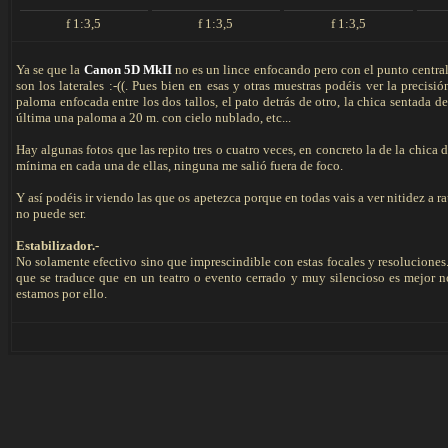
f 1:3,5
f 1:3,5
f 1:3,5
Ya se que la
Canon 5D MkII
no es un lince enfocando pero con el punto central
son los laterales :-((. Pues bien en esas y otras muestras podéis ver la prec
paloma enfocada entre los dos tallos, el pato detrás de otro, la chica sentada de
última una paloma a 20 m. con cielo nublado, etc...
Hay algunas fotos que las repito tres o cuatro veces, en concreto la de la chica 
mínima en cada una de ellas, ninguna me salió fuera de foco.
Y así podéis ir viendo las que os apetezca porque en todas vais a ver nitidez a r
no puede ser.
Estabilizador.-
No solamente efectivo sino que imprescindible con estas focales y resoluciones
que se traduce que en un teatro o evento cerrado y muy silencioso es mejor no
estamos por ello.