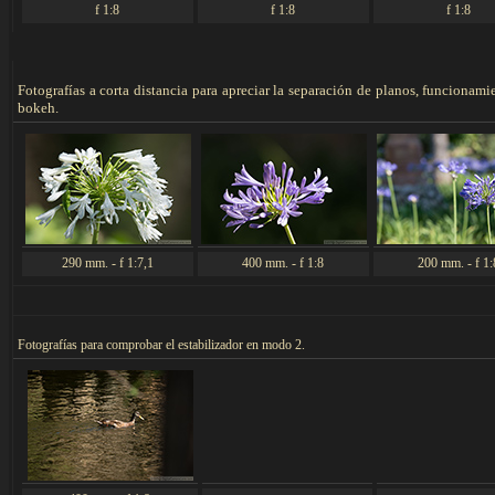
f 1:8
f 1:8
f 1:8
Fotografías a corta distancia para apreciar la separación de planos, funcionam
bokeh.
290 mm. - f 1:7,1
400 mm. - f 1:8
200 mm. - f 1:
F
otografías para co
mprobar el estabilizador en modo 2.