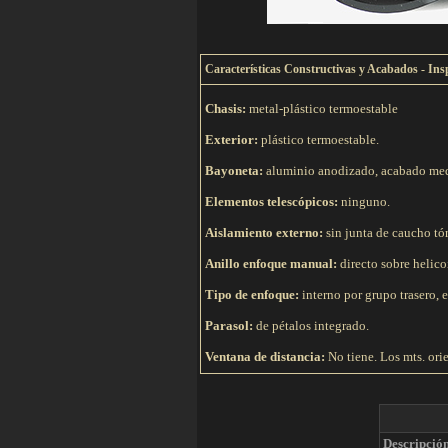
C
aracterísticas Constructivas y Acabados - Ins
Chasis:
metal-plástico termoestable
Exterior:
plástico termoestable.
Bayoneta:
aluminio anodizado, acabado me
Elementos telescópicos:
ninguno.
Aislamiento externo:
sin junta de caucho tór
Anillo enfoque manual:
directo sobre helicoi
Tipo de e
nfoque:
interno por grupo trasero, e
Parasol:
de pétalos integrado.
Ventana de distancia:
No tiene. Los mts. orie
Descripció