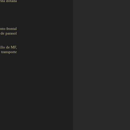
está dotada
nto frontal
 de parasol
illo de MF,
 transporte