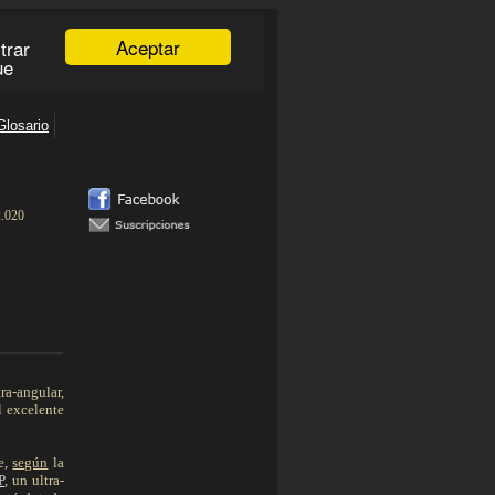
2.020
____________
ra-angular,
l excelente
ue,
según
la
P
, un ultra-