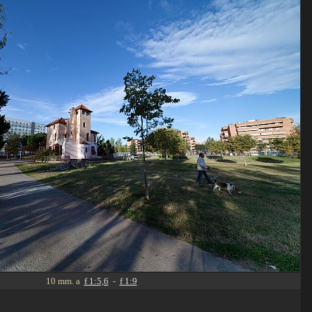
10 mm. a
f 1:5,6
-
f 1:9