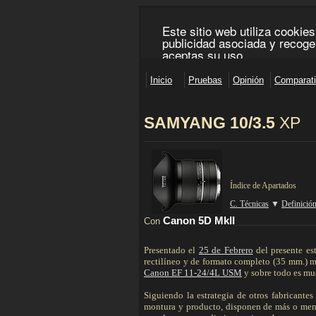
SAMYANG 10/3.5
XP
________________________________________________
Índice de Apartados
C. Técnicas
▼
Definició
Canon 5D MkII
Con
_______________________
Presentado el
25 de Febrero
del presente es
rectilíneo y de formato completo (35 mm.) m
Canon EF 11-24/4L USM
y sobre todo es mu
Siguiendo la estrategia de otros fabricante
montura y producto, disponen de más o men