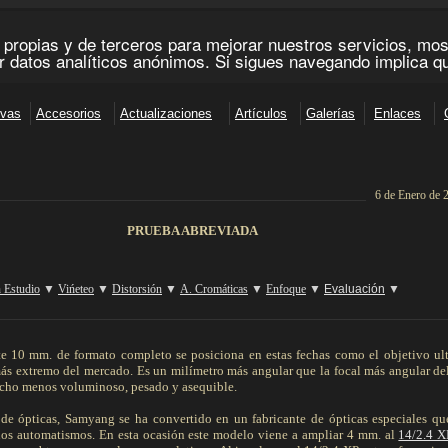
6 de Enero de 
__________________________________________________________________________
PRUEBA ABREVIADA
n Estudio
▼
Vińeteo
▼
Distorsión
▼
A. Cromáticas
▼
Enfoque
▼
Evaluación
▼
_________________________________________________________________________________________
te 10 mm. de formato completo se posiciona en estas fechas como el objetivo ult
ás extremo del mercado. Es un milímetro más angular que la focal más angular de
cho menos voluminoso, pesado y asequible.
s de ópticas, Samyang se ha convertido en un fabricante de ópticas especiales q
os automatismos. En esta ocasión este modelo viene a ampliar 4 mm. al
14/2.4 X