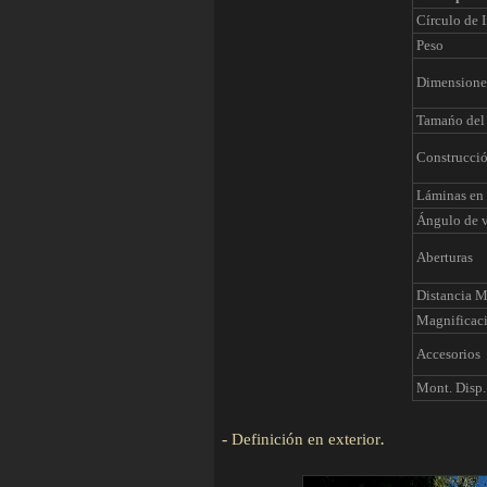
Círculo de 
Peso
Dimensione
Tamańo del 
Construcci
Láminas en 
Ángulo de v
Aberturas
Distancia 
Magnificac
Accesorios
Mont. Disp.
-
Definición en exterior
.