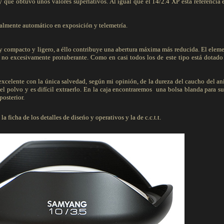
que obtuvo unos valores superlativos. Al igual que el 14/2.4 XP esta referencia 
almente automático en exposición y telemetría.
 compacto y ligero, a éllo contribuye una abertura máxima más reducida. El eleme
o excesivamente protuberante. Como en casi todos los de este tipo está dotado
 excelente con la única salvedad, según mi opinión, de la dureza del caucho del an
l polvo y es difícil extraerlo. En la caja encontraremos una bolsa blanda para su
posterior.
a ficha de los detalles de diseńo y operativos y la de c.c.t.t.