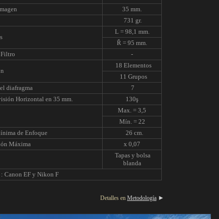
Imagen
35 mm.
731 gr.
L = 98,1 mm.
s
Ř = 95 mm.
Filtro
-
18 Elementos
ón
11 Grupos
el diafragma
7
isión Horizontal en 35 mm.
130ş
Max. = 3,5
Mín. = 22
Mínima de Enfoque
26 cm.
ión Máxima
x 0,07
Tapas y bolsa
blanda
 : Canon EF y Nikon F
►
Detalles en
Metodología