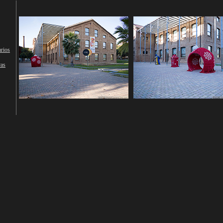
rios
ras