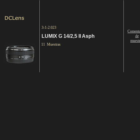
3-1-2.023
Comenta
LUMIX G 14/2,5 II Asph
de
muest
11 Muestras