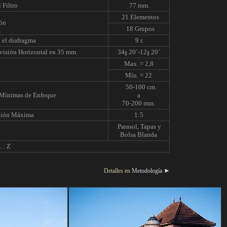
 Filtro
77 mm.
21 Elementos
ón
18 Grupos
 el diafragma
9 r.
visión Horizontal en 35 mm.
34ş 20´-12ş 20´
Max. = 2,8
Mín. = 22
50-100 cm.
 Mínimas de Enfoque
a
70-200 mm.
ción Máxima
1:5
Parasol, Tapas y
Bolsa Blanda
 : Z
►
etalles en
Metodología