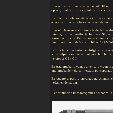
A nivel de medidas solo ha crecido 18 mm. 
óptica, totalmente nueva, solo se ha visto re
En cuanto a dotación de accesorios es idéntico
a base de fibra de poliester adhesivada por fl
Ergonómicamente, a diferencia de las versio
interna, justo en medio del barrilete. Sigue
forma importante. De los cuatro conmutadore
funciones (modo de VR, combinación AM/AF)
Echo a faltar una bolsa semi-rígida de trans
a los golpes y se pueden colgar al hombro, aho
versiones G I y G II.
En esta prueba lo vamos a ver solo y con la
una prueba del tele-convertidor por separado
En cuanto a peso y envergadura estamos c
volumen del zoom.
A continuación unas fotografías del zoom, la fi