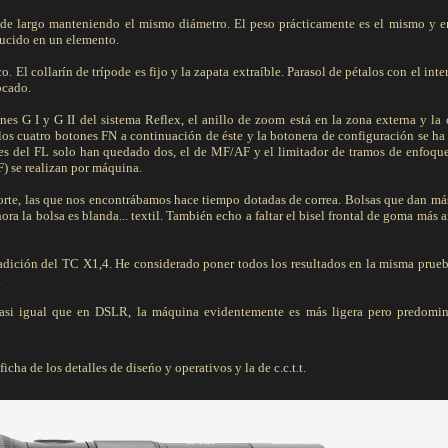
de largo manteniendo el mismo diámetro. El peso prácticamente es el mismo y e
ducido en un elemento.
. El collarín de trípode es fijo y la zapata extraíble. Parasol de pétalos con el int
ocado.
nes G I y G II del sistema Reflex, el anillo de zoom está en la zona externa y la
n los cuatro botones FN a continuación de éste y la botonera de configuración se ha
s del FL solo han quedado dos, el de MF/AF y el limitador de tramos de enfoque,
 se realizan por máquina.
porte, las que nos encontrábamos hace tiempo dotadas de correa. Bolsas que dan má
ra la bolsa es blanda... textil. También echo a faltar el bisel frontal de goma más 
 adición del TC X1,4. He considerado poner todos los resultados en la misma prueb
.
asi igual que en DSLR, la máquina evidentemente es más ligera pero predomin
cha de los detalles de diseńo y operativos y la de c.c.t.t.