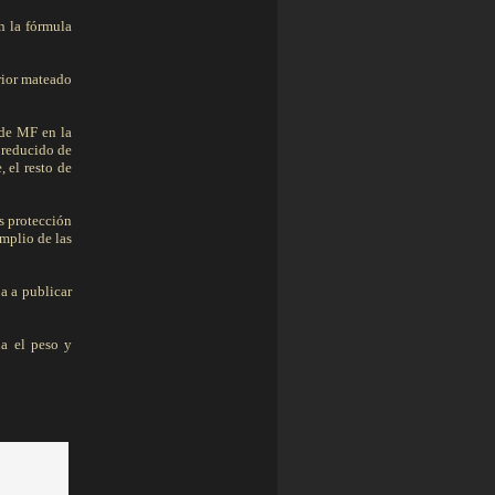
n la fórmula
erior mateado
 de MF en la
 reducido de
 el resto de
s protección
amplio de las
a a publicar
a el peso y