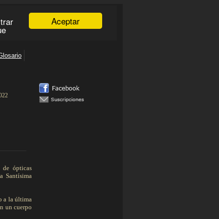
.022
___________
 de ópticas
a Santísima
 a la última
on un cuerpo