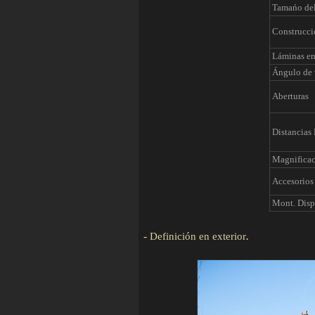
Tamańo del
Construcci
Láminas en
Ángulo de 
Aberturas
Distancias
Magnifica
Accesorios
Mont. Disp.
-
Definición en exterior
.
D