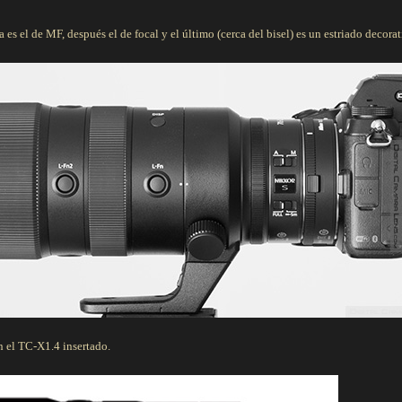
 es el de MF, después el de focal y el último (cerca del bisel) es un estriado decorat
n el TC-X1.4 insertado.