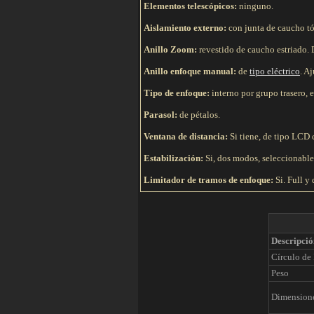
Elementos telescópicos:
ninguno.
Aislamiento externo:
con junta de caucho tó
Anillo Zoom:
revestido de caucho estriado. D
Anillo enfoque manual:
de
tipo eléctrico
. A
Tipo de e
nfoque:
interno por grupo trasero, e
Parasol:
de pétalos.
Ventana de distancia:
Si tiene, de tipo LCD 
Estabilización:
Si, dos modos, seleccionable
Limitador de tramos de enfoque:
Si. Full y 
Descripció
Círculo de
Peso
Dimension