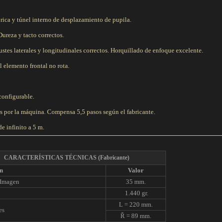
rica y túnel interno de desplazamiento de pupila.
ureza y tacto correctos.
justes laterales y longitudinales correctos. Horquillado de enfoque excelente.
l elemento frontal no rota.
configurable.
s por la máquina. Compensa 5,5 pasos según el fabricante.
de infinito a 5 m.
CARACTERÍSTICAS TÉCNICAS
(Fabricante)
n
Valor
 Imagen
35 mm.
1.440 gr.
L = 220 mm.
es
Ř = 89 mm.