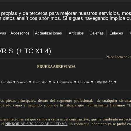
VR S (+ TC X1.4)
26 de Enero de 2
_______________________________________________________________________
PRUEBA ABREVIADA
n Estudio
▼
Vińeteo
▼
Distorsión
▼
A. Cromáticas
▼
Enfoque
▼
Evaluación
▼
__________________________________________________________________________________________
es piezas principales, dentro del segmento profesional, de cualquier sistema
nsiderado como el segundo zoom de la trilogía que habitualmente llamamos "L
presentaciones así que vamos a ver, a nivel constructivo, que ha cambiado respecto
, el
NIKKOR AF-S 70-200/2.8E FL ED VR
, un zoom que, por cierto ya se probó c