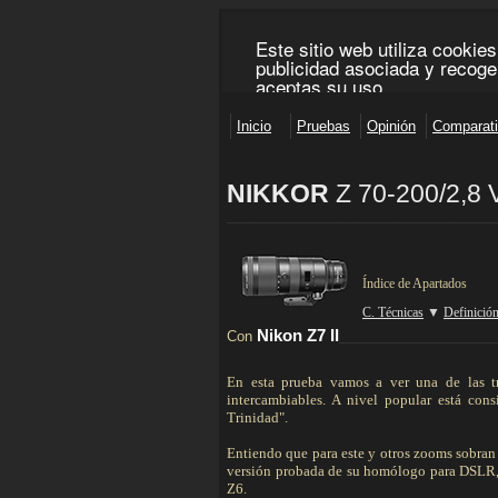
NIKKOR
Z 70-200/2,8 
________________________________________________
Índice de Apartados
C. Técnicas
▼
Definició
Nikon Z7 II
Con
____________________________
En esta prueba vamos a ver una de las tr
intercambiables. A nivel popular está co
Trinidad".
Entiendo que para este y otros zooms sobran 
versión probada de su homólogo para DSLR
Z6.