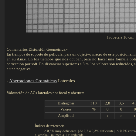
Probeta a 16 cm.
Comentarios Distorsión Geométrica.-
En tiempos de soporte de película, para un objetivo macro de este posicionami
en su d.m.e. En los tiempos que nos ocupan, para no hacer una fórmula ópti
corrección por soft. En distancias superiores a 3 m. los valores son reducidos
a una negativa.
-
Aberraciones Cromáticas
Laterales
.
Valoración de ACs laterales por focal y abertura.
f 1:/
2,8
3,5
4,
Diafragmas
%
0
0
0
Valores
Amplitud
r
r
r
Índices de referencia:
≥
≤
0,3% muy deficiente. | de 0,2 a 0,3% deficiente |
0,2% corre
a: amplia | m: media | r: reducida