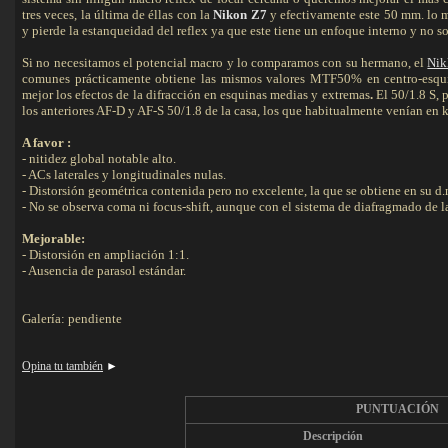
tres veces, la última de éllas con la
Nikon Z7
y efectivamente este 50 mm. lo
y pierde la estanqueidad del reflex ya que este tiene un enfoque interno y no so
Si no necesitamos el potencial macro y lo comparamos con su hermano, el
Nik
comunes prácticamente obtiene las mismos valores MTF50% en centro-esqu
mejor los efectos de la difracción en esquinas medias y extremas
.
El 50/1.8 S, 
los anteriores AF-D y AF-S 50/1.8 de la casa, los que habitualmente venían en k
A favor :
- nitidez global notable alto.
- ACs laterales y longitudinales nulas.
- Distorsión geométrica contenida pero no excelente, la que se obtiene en su d.
- No se observa coma ni focus-shift, aunque con el sistema de diafragmado de la
Mejorable:
- Distorsión en ampliación 1:1.
- Ausencia de parasol estándar.
Galería: pendiente
Opina tu también
►
PUNTUACIÓN
Descripción