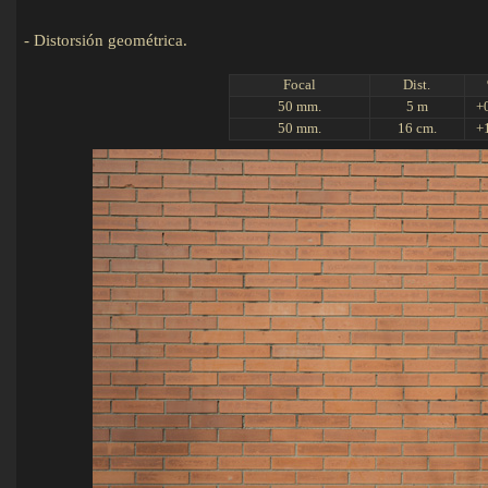
-
Distorsión geométrica.
Det
Focal
Dist.
50 mm.
5 m
+
50 mm.
16 cm.
+