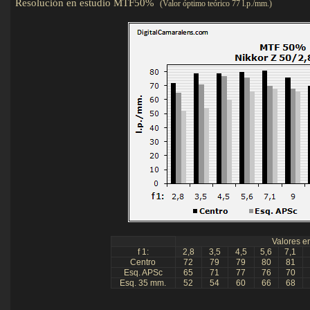
Resolución en estudio MTF50%
(Valor óptimo teórico 77 l.p./mm.)
Det
Valores en
f 1:
2,8
3,5
4,5
5,6
7,1
Centro
72
79
79
80
81
Esq. APSc
65
71
77
76
70
Esq. 35 mm.
52
54
60
66
68