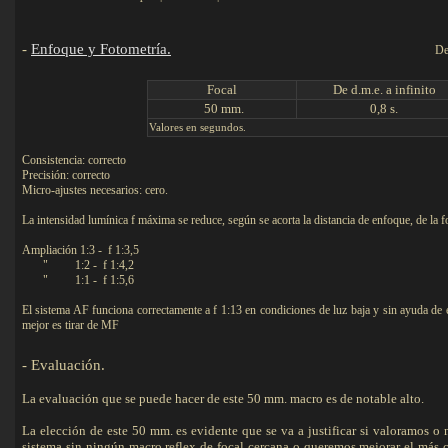
-
Enfoque y Fotometría.
De
F
ocal
De d.m.e. a infinito
50 mm.
0,8 s.
Valores en segundos.
Consistencia: correcto
Precisión: correcto
Micro-ajustes necesarios: cero.
La intensidad lumínica f máxima se reduce, según se acorta la distancia de enfoque, de la f
Ampliación 1:3 - f 1:3,5
" 1:2 - f 1:4,2
" 1:1 - f 1:5,6
El sistema AF funciona correctamente a f 1:13 en condiciones de luz baja y sin ayuda de 
mejor es tirar de MF
-
Evaluación
.
La evaluación que se puede hacer de este 50 mm. macro es de notable alto.
La elección de este 50 mm. es evidente que se va a justificar si valoramos o
sistema sin ningún macro reflex de focal cercana o queremos mejorar el más 