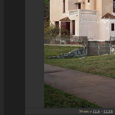
50 mm. a
f 1:4
-
f 1:5,6