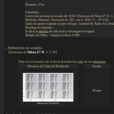
Distancia: 33 m.
Fotometría.-
Corrección necesaria procesado del .RAW [Firmware de Nikon Z7 II - C 
Medición: Matricial. | Procesado de .JPG: con A. DNG. C. - PS CS6.
Todos los ajustes estándar excepto enfoque: Cantidad 60, Radio 0,6, Detal
Descarga de originales.-
Si clicas la
abertura
de cada focal se descargará el original.
Tamańo 45,4 Mpx. - Espacio en disco: 6 MB
-
Definición en estudio
.
Detalles
[Firmware de
Nikon Z7 II
- C 1.30]
Para ver el mosaico de la focal deseada haz
clic
en sus
aberturas
.
Mosaicos de Cartas de Resolución
Focales
50 mm.
Miniatura Genérica