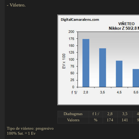
-
Vińeteo
.
Diafragmas
f 1:/
2,8
3,5
4
Valores
%
174
141
Tipo de vińeteo: progresivo
100% Sat. = 1 Ev