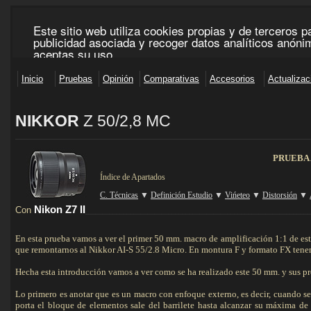
NIKKOR
Z 50/2,8 MC
___________________________________________________________________________________
PRUEBA
Índice de Apartados
C. Técnicas
▼
Definición Estudio
▼
Vińeteo
▼
Distorsión
▼
Nikon Z7 II
Con
_________________________________________________________________
En esta prueba vamos a ver el primer 50 mm. macro de amplificación 1:1 de est
que remontarnos al Nikkor AI-S 55/2.8 Micro. En montura F y formato FX tene
Hecha esta introducción vamos a ver como se ha realizado este 50 mm. y sus pr
Lo primero es anotar que es un macro con enfoque externo, es decir, cuando s
porta el bloque de elementos sale del barrilete hasta alcanzar su máxima de 