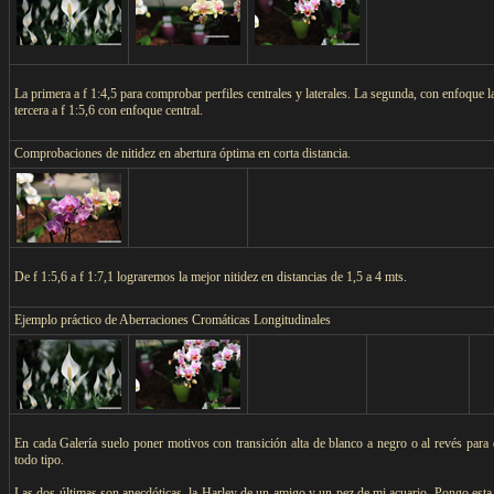
La primera a f 1:4,5 para comprobar perfiles centrales y laterales. La segunda, con enfoque la
tercera a f 1:5,6 con enfoque central.
Comprobaciones de nitidez en abertura óptima en corta distancia.
De f 1:5,6 a f 1:7,1 lograremos la mejor nitidez en distancias de 1,5 a 4 mts.
Ejemplo práctico de Aberraciones Cromáticas Longitudinales
En cada Galería suelo poner motivos con transición alta de blanco a negro o al revés para 
todo tipo.
Las dos últimas son anecdóticas, la Harley de un amigo y un pez de mi acuario. Pongo esta ú