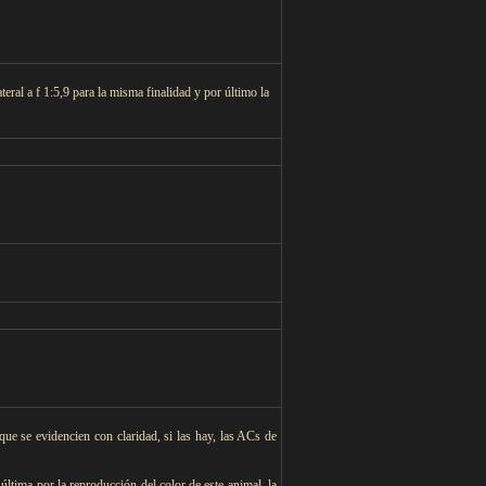
teral a f 1:5,9 para la misma finalidad y por último la
que se evidencien con claridad, si las hay, las ACs de
ltima por la reproducción del color de este animal, la