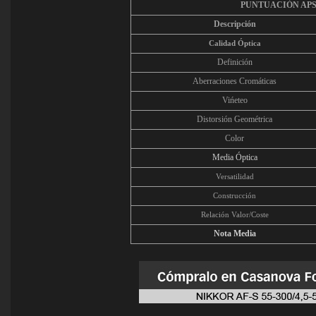
PUNTUACIÓN
APS
Descripción
Calidad Óptica
Definición
Aberraciones Cromáticas
Vińeteo
Distorsión Geométrica
Color
Media Óptica
Versatilidad
Construcción
Relación Valor/Coste
Nota Media