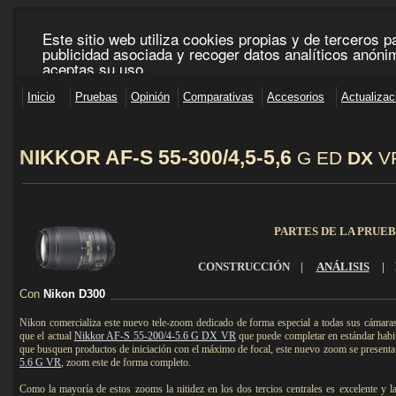
N
IKKOR AF-S 55-300/4,5-5,6
G ED
DX
VR
____________________________________________________________________________________
PARTES DE LA PRUE
CONSTRUCCIÓN
|
ANÁLISIS
|
Con
Nikon D300
________________________________________________________________
Nikon comercializa este nuevo tele-zoom dedicado de forma especial a todas sus cámar
que el actual
Nikkor AF-S 55-200/4-5.6 G DX VR
que puede completar en estándar habit
que busquen productos de iniciación con el máximo de focal, este nuevo zoom se present
5.6 G VR
, zoom este de forma completo.
Como la mayoría de estos zooms la nitidez en los dos tercios centrales es excelente y l