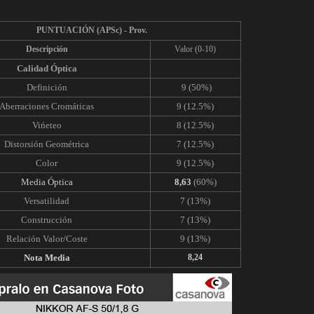
PUNTUACIÓN
(APSc) - Prov.
Descripción
Valor (0-10)
Calidad Óptica
Definición
9 (50%)
Aberraciones Cromáticas
9 (12.5%)
Vińeteo
8 (12.5%)
Distorsión Geométrica
7 (12.5%)
Color
9 (12.5%)
Media Óptica
8
,63
(60%)
Versatilidad
7 (13%)
Construcción
7 (13%)
Relación Valor/Coste
9 (13%)
Nota Media
8,24