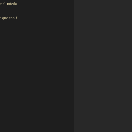
er el miedo
e que con f