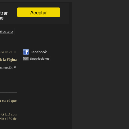
ulio de 2.011
de la Página
untuación
▼
____________
a en el que
,4 G ED con
dir el % de