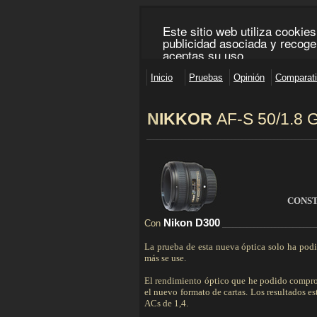
N
IKKOR
AF-S
50/1.8 
________________________________________________
CONS
Nikon D300
Con
___________________________
La prueba de esta nueva óptica solo ha podi
más se use.
El rendimiento óptico que he podido comprob
el nuevo formato de cartas. Los resultados es
ACs de 1,4.