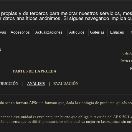
G
6 de J
_____________________________________________________________________
Partes 
P
PARTES DE LA PRUEBA
TRUCCIÓN
|
ANÁLISIS
|
EVALUACIÓN
_________________________________________________________________________________________
do ser en formato APSc, un formato que, dada la tipología de producto, quizás se
ar con esta unidad es excelente, tan bueno que obliga la revisión del AF-S 50/1
tán tan cerca que es difícil pronunciarse sobre cual va mejor en las esquinas sin me