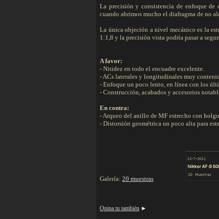
La precisión y consistencia de enfoque de 
cuando abrimos mucho el diafragma de no alca
La única objeción a nivel mecánico es la est
1:1,8 y la precisión vista podría pasar a segu
A favor:
- Nitidez en todo el encuadre excelente.
- ACs laterales y longitudinales muy conteni
- Enfoque un poco lento, en línea con los últ
- Construcción, acabados y accesorios notabl
En contra:
- Arqueo del anillo de MF estrecho con holgur
- Distorsión geométrica un poco alta para est
Galería:
20 muestras
Opina tu también
►