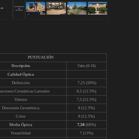
PUNTUACIÓN
Descripción
Valor (0-10)
Calidad Óptica
Definición
7,25 (50%)
raciones Cromáticas Laterales
6,5 (12.5%)
Vińeteo
7,5 (12.5%)
Distorsión Geométrica
8 (12.5%)
Color
9 (12.5%)
Media Óptica
7,
50
(60%)
Versatilidad
7 (13%)