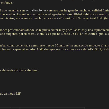
de enfoque.
 al que reemplaza en
actualizaciones
veremos que ha ganado mucho en calidad óptic
inas medias. Lo único que pierde es el agrado de portabilidad debido a su mayor
zamientos, se encarece y mucho, en esta ocasión casi un 50% respecto al AF-D (fec
iones profesionales donde se requiera editar muy poco las fotos y una reproducci
ado exigente, por su coste... claro. Y es que no siendo un f 1:1,4 en cierres igual o 
ueba, como comentaba antes, este nuevo 35 mm. se ha encarecido respecto al ant
es. No solo supera al anterior AF-D sino que se coloca muy cerca del AF-S 35/1,4 G 
xcelente desde plena abertura.
oque en modo MF.