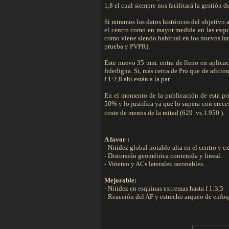
1,8 el cual siempre nos facilitará la gestión 
Si miramos los datos históricos del objetivo
el centro como en mayor medida en las esqu
como viene siendo habitual en los nuevos lan
prueba y PVPR).
Este nuevo 35 mm. entra de lleno en aplicac
fidedigna. Si, más cerca de Pro que de aficion
f 1:2,8 ahí están a la par.
En el momento de la publicación de esta pr
50% y lo justifica ya que lo supera con crec
coste de menos de la mitad (629  vs 1.950 ).
A favor :
- Nitidez global notable-alta en el centro y e
- Distorsión geométrica contenida y lineal.
- Vińeteo y ACs laterales razonables.
Mejorable:
- Nitidez en esquinas extremas hasta f 1:3,5
- Reacción del AF y estrecho arqueo de enf