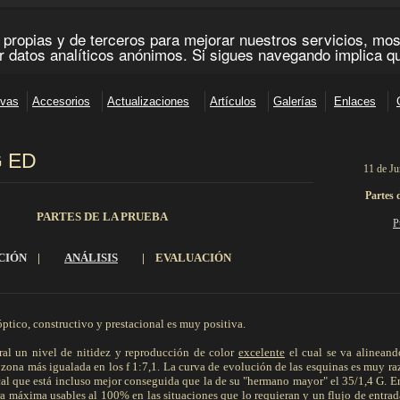
G ED
11 de Ju
_______________________________________________________________________
Partes 
PARTES DE LA PRUEBA
P
CIÓN
|
ANÁLISIS
|
EVALUACIÓN
__________________________________________________________________________________________
ptico, constructivo y prestacional es muy positiva.
tral un nivel de nitidez y reproducción de color
excelente
el cual se va alineand
a zona más igualada en los f 1:7,1. La curva de evolución de las esquinas es muy ra
cal que está incluso mejor conseguida que la de su "hermano mayor" el 35/1,4 G. E
a máxima usables al 100% en las situaciones que lo requieran y un flujo de entrad