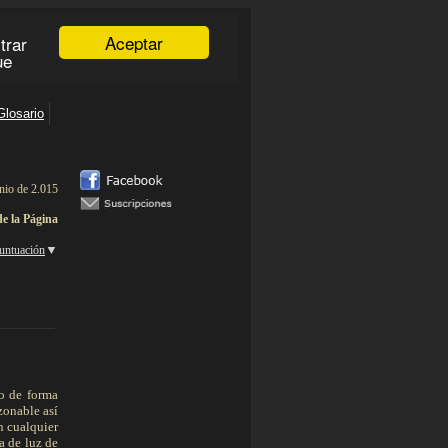
nio de 2.015
de la Página
▼
untuación
___________
o de forma
zonable así
n cualquier
a de luz de