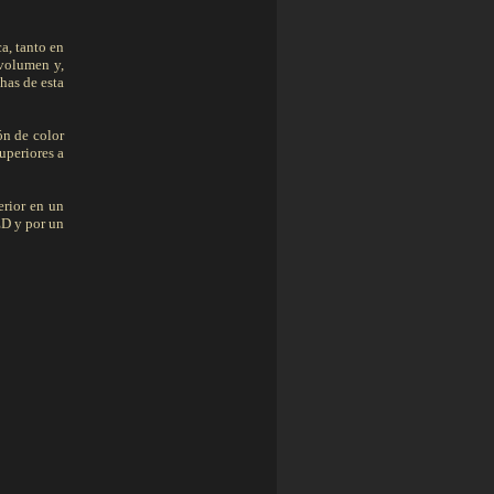
a, tanto en
 volumen y,
has de esta
ón de color
superiores a
erior en un
ED y por un