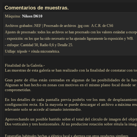
C
omentarios de muestras.
Máquina:
Nikon D610
Archivos grabados:.NEF | Procesado de archivos .jpg con: A.C.R. de CS6
Ajustes de procesado: todos los archivos se han procesado con los valores estándar a excep
- exposición: en los que ha sido necesario se ha ajustado ligeramente la exposición y WB.
- enfoque: Cantidad 50, Radio 0,6 y Detalle 25.
Utillaje: trípode + rótula micrométrica.
Finalidad de la Galería.-
Las muestras de esta galería se han realizado con la finalidad de constatar con 
Gran parte de éllas están centradas en algunas de las posibilidades de la fun
Algunas se han hecho en zonas con motivos en el mismo plano focal donde se pu
comprometidas.
En los detalles de cada pantalla previa podréis ver los mm. de desplazamient
configuración recta. En la mayoría se puede descargar el archivo a máxima re
relevante solo se accede al tamańo intermedio.
Aprovechando un posible barrido sobre el total del círculo de imagen del objet
Dos verticales y tres horizontales. Al no producirse rotación sobre rótula la ima
F
otografías habituales hechas a idéntica focal y abertura con otros productos similares.