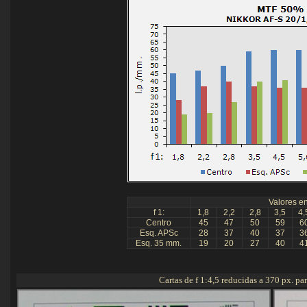
Valores en
f 1:
1,8
2,2
2,8
3,5
4,
Centro
45
47
50
59
6
Esq. APSc
28
37
40
37
3
Esq. 35 mm.
19
20
27
40
4
Cartas de f 1:4,5 reducidas a 370 px. par