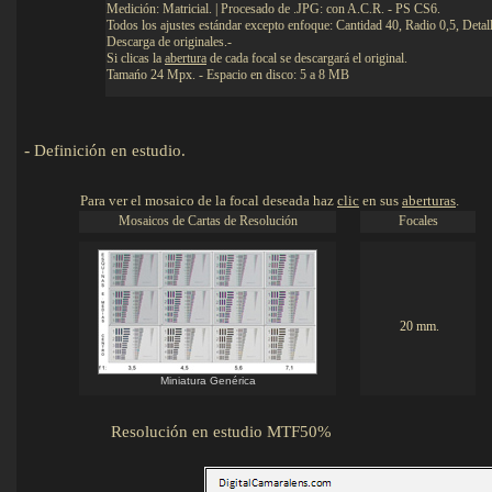
Medición: Matricial. | Procesado de .JPG: con A.C.R. - PS CS6.
Todos los ajustes estándar excepto enfoque: Cantidad 40, Radio 0,5, Detal
Descarga de originales.-
Si clicas la
abertura
de cada focal se descargará el original.
Tamańo 24 Mpx. - Espacio en disco: 5 a 8 MB
-
Definición en estudio
.
Detalles
Para ver el mosaico de la focal deseada haz
clic
en sus
aberturas
.
Mosaicos de Cartas de Resolución
Focales
20 mm.
Miniatura Genérica
Resolución en estudio MTF50%
De