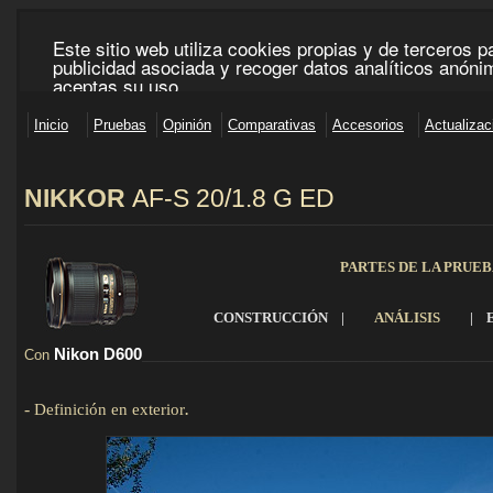
N
IKKOR
AF-S
20/1.8 G ED
_____________________________________________________________________________________
PARTES DE LA PRUE
CONSTRUCCIÓN
|
ANÁLISIS
|
Nikon D600
Con
_______________________________________________________________
-
Definición en exterior
.
Detalles