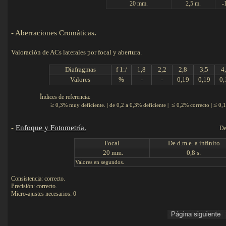
20 mm.
2,5 m.
-
-
Aberraciones Cromáticas
.
Valoración de ACs laterales por focal y abertura.
Diafragmas
f 1:/
1,8
2,2
2,8
3,5
4
Valores
%
-
-
0,19
0,19
0,
Índices de referencia:
≥
≤
≤
0,3% muy deficiente. | de 0,2 a 0,3% deficiente |
0,2% correcto |
0,1
-
Enfoque y Fotometría.
De
F
ocal
De d.m.e. a infinito
20 mm.
0,8 s.
Valores en segundos.
Consistencia: correcto.
Precisión: correcto.
Micro-ajustes necesarios: 0