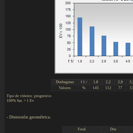
Diafragmas
f 1:/
1,8
2,2
2,8
3,
Valores
%
145
112
77
5
Tipo de vińeteo: progresivo
100% Sat. = 1 Ev
-
Distorsión geométrica.
Det
Focal
Dist.