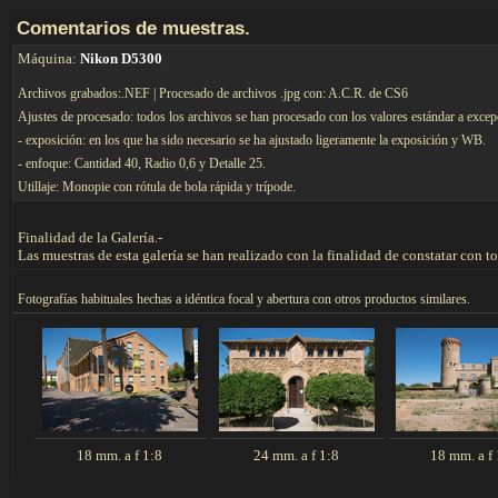
C
omentarios de muestras.
Máquina:
Nikon D5300
Archivos grabados:.NEF | Procesado de archivos .jpg con: A.C.R. de CS6
Ajustes de procesado: todos los archivos se han procesado con los valores estándar a excep
- exposición: en los que ha sido necesario se ha ajustado ligeramente la exposición y WB.
- enfoque: Cantidad 40, Radio 0,6 y Detalle 25.
Utillaje: Monopie con rótula de bola rápida y trípode.
Finalidad de la Galería.-
Las muestras de esta galería se han realizado con la finalidad de constatar con 
F
otografías habituales hechas a idéntica focal y abertura con otros productos similares.
18 mm. a f 1:8
24 mm. a f 1:8
18 mm. a f 