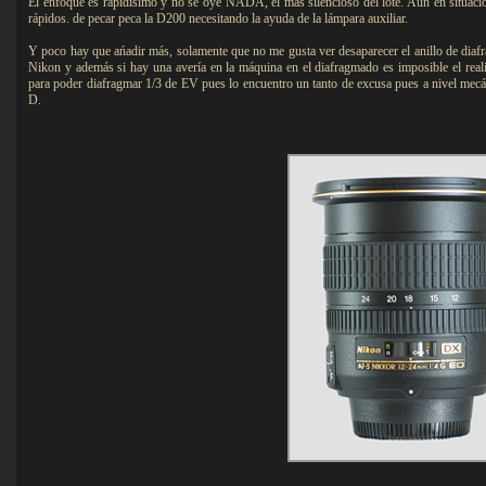
El enfoque es rapidísimo y no se oye NADA, el más silencioso del lote. Aún en situaci
rápidos. de pecar peca la D200 necesitando la ayuda de la lámpara auxiliar.
Y poco hay que ańadir más, solamente que no me gusta ver desaparecer el anillo de diaf
Nikon y además si hay una avería en la máquina en el diafragmado es imposible el real
para poder diafragmar 1/3 de EV pues lo encuentro un tanto de excusa pues a nivel mecán
D.