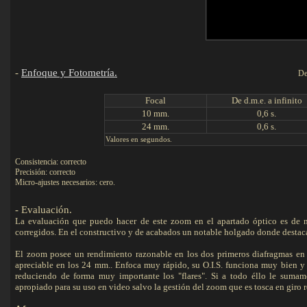
-
Enfoque y Fotometría.
De
F
ocal
De d.m.e. a infinito
10 mm.
0,6 s.
24 mm.
0,6 s.
Valores en segundos.
Consistencia: correcto
Precisión: correcto
Micro-ajustes necesarios: cero.
-
Evaluación
.
La evaluación que puedo hacer de este zoom en el apartado óptico es de n
corregidos. En el constructivo y de acabados un notable holgado donde destaca 
El zoom posee un rendimiento razonable en los dos primeros diafragmas en 
apreciable en los 24 mm.. Enfoca muy rápido, su O.I.S. funciona muy bien y d
reduciendo de forma muy importante los "flares". Si a todo éllo le sumam
apropiado para su uso en video salvo la gestión del zoom que es tosca en giro 