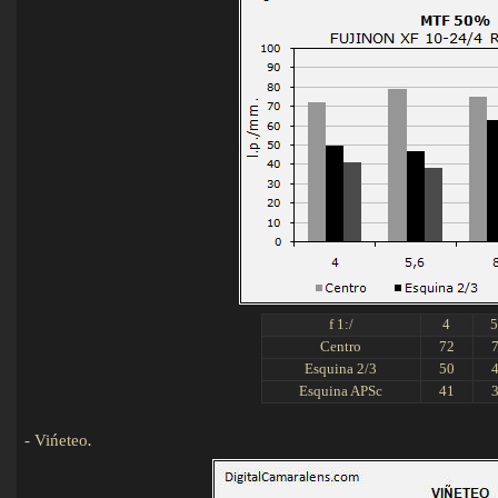
f 1:/
4
5
Centro
72
Esquina 2/3
50
Esquina APSc
41
-
Vińeteo
.