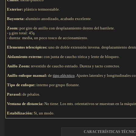
Exterior:
plástico termoestable.
Bayoneta:
aluminio anodizado, acabado excelente.
Zoom:
por giro de anillo con desplazamiento dentro del barrilete.
- ş giro total: 45ş
- dureza: media, un poco tosco de accionamiento.
Elementos telescópicos:
uno de doble extensión inversa. desplazamiento dentro
Aislamiento externo:
con junta de caucho tórica y lente de bloqueo.
Anillo Zoom:
revestido de caucho estriado. Dureza y tacto correctos.
Anillo enfoque manual:
de
tipo eléctrico
. Ajustes laterales y longitudinales 
Tipo de e
nfoque:
interno por grupo flotante.
Parasol:
de pétalos.
Ventana de distancia:
No tiene. Los mts. orientativos se muestran en la máqui
Estabilización:
Si, un modo.
CARACTERÍSTICAS TÉCNIC