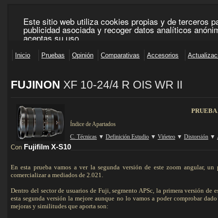
FUJINON
XF 10-24/4 R OIS WR II
____________________________________________________________________________________
PRUEBA
Índice de Apartados
C. Técnicas
▼
Definición Estudio
▼
Vińeteo
▼
Distorsión
▼
Fujifilm X-S10
Con
____________________________________________________________
En esta prueba vamos a ver la segunda versión de este zoom angular, un 
comercializar a mediados de 2.021.
Dentro del sector de usuarios de Fuji, segmento APSc, la primera versión de 
esta segunda versión la mejore aunque no lo vamos a poder comprobar dado qu
mejoras y similitudes que aporta son: