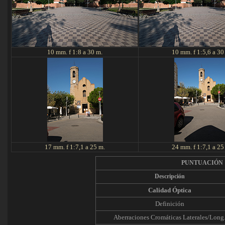
10 mm. f 1:8 a 30 m.
10 mm. f 1:5,6 a 30
17 mm. f 1:7,1 a 25 m.
24 mm. f 1:7,1 a 25
PUNTUACIÓN
Descripción
Calidad Óptica
Definición
Aberraciones Cromáticas Laterales/Long