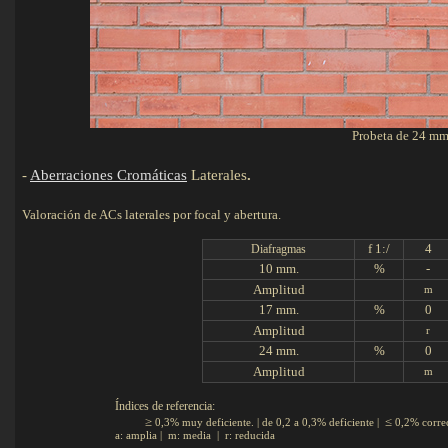
Probeta de 24 mm
-
Aberraciones Cromáticas
Laterales
.
Valoración de ACs laterales por focal y abertura.
f 1:/
4
Diafragmas
10 mm.
%
-
Amplitud
m
17 mm.
%
0
Amplitud
r
24 mm.
%
0
Amplitud
m
Índices de referencia:
≥
≤
0,3% muy deficiente. | de 0,2 a 0,3% deficiente |
0,2% corre
a: amplia | m: media | r: reducida