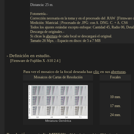
Distancia: 25 m.
Fotometría.-
Corrección necesaria en la toma y en el procesado del .RAW [Firmware d
Medición: Matricial. | Procesado de .JPG: con A. DNG. C. + A. CS6
Todos los ajustes estándar excepto enfoque: Cantidad 45, Radio 06, Detal
Descarga de originales.-
Si clicas la
abertura
de cada focal se descargará el original.
Tamańo 26 Mpx. - Espacio en disco: de 5 a 7 MB
-
Definición en estudio
.
Detalles
[Firmware de Fujifilm X -S10 2.4 ]
Para ver el mosaico de la focal deseada haz
clic
en sus
aberturas
.
Mosaicos de Cartas de Resolución
Focales
10 mm.
17 mm.
24 mm.
Miniatura Genérica