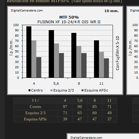
Resolución en estudio MTF50%
(Valor óptimo teórico 88 l.p./mm.)
Det
f 1:/
4
5,6
8
11
Centro
97
90
85
71
Esquina 2/3
71
65
60
49
Esquina APSc
39
47
47
37