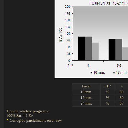
Focal
f 1:/
4
10 mm.
%
89
17 mm.
%
89
24 mm.
%
67
Tipo de vińeteo: progresivo
100% Sat. = 1 Ev
*
Corregido parcialmente en el .raw