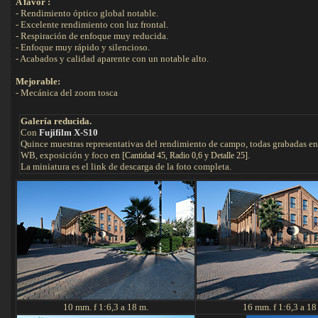
A favor :
- Rendimiento óptico global notable.
- Excelente rendimiento con luz frontal.
- Respiración de enfoque muy reducida.
- Enfoque muy rápido y silencioso.
- Acabados y calidad aparente con un notable alto.
Mejorable:
- Mecánica del zoom tosca
Galería reducida.
Con
Fujifilm X-S10
Quince muestras representativas del rendimiento de campo, todas grabadas e
WB, exposición y foco en [
.
Cantidad 45, Radio 0,6 y Detalle 25]
La miniatura es el link de descarga de la foto completa.
10 mm. f 1:6,3 a 18 m.
16 mm. f 1:6,3 a 18