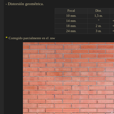
-
Distorsión geométrica.
Det
Focal
Dist.
10 mm.
1,5 m.
14 mm.
"
18 mm.
2 m.
24 mm.
3 m.
*
Corregido parcialmente en el .raw