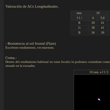
Valoración de ACs Longitudina
mm.
10
f 1:/
4
5,6
R
39
41
G
38
41
B
36
39
- Resistencia al sol frontal (Flare)
Excelente rendimiento, ver muestras.
Coma.-
Dentro del rendimiento habitual en estas focales lo podemos considerar como 
situado en la escuadra.
10 mm. a f 1:5