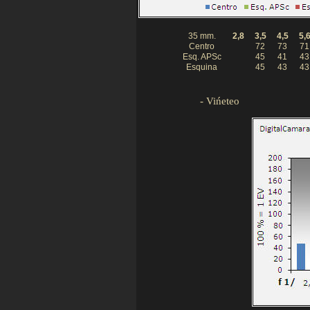
35 mm.
2,8
3,5
4,5
5,
Centro
72
73
71
Esq. APSc
45
41
43
Esquina
45
43
43
-
Vińeteo