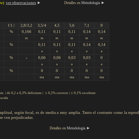
aw)
ver observaciones
►
►
Detalles en
Metodología
f 1:/
2,8/3,2
3,5/4
4,5
5,6
7,1
9
%
0,166
0,11
0,11
0,11
0,14
0,14
m
m
m
m
m
m
%
0,11
0,11
0,11
0,14
0,14
a
a
a
a
a
-
%
0,06
0,06
0,03
0,03
0
a
a
a
a
a
%
0
0
0
0
0
ma
ma
ma
ma
ma
≤
≤
e. | de 0,2 a 0,3% deficiente |
0,2% correcto |
0,1% excelente
cida
 amplitud, según focal, es de media a muy amplia. Tanto el contraste como la repro
se ven perjudicadas.
►
Detalles en
Metodología