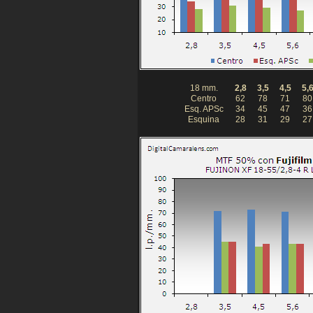
18 mm.
2,8
3,5
4,5
5,
Centro
62
78
71
80
Esq. APSc
34
45
47
36
Esquina
28
31
29
27