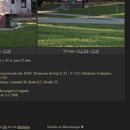
6
-
f 1:8
55 mm. a
f 1:5,6
-
f 1:8
m. y 45 m. para 55 mm.
n el procesado del .RAW [Firmware de Fuji X-T2 - V 1.0 ] | Medición: Evaluativa.
 CS4.
nfoque: Cantidad 30, Radio 0,5, Detalle 25.
descargará el original.
 de 5 a 7 MB
►
az
clic
en sus
aberturas
.
Detalles en
Metodología