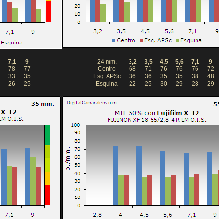
6
7,1
9
24 mm.
3,2
3,5
4,5
5,6
7,1
9
78
77
Centro
68
71
76
76
76
72
33
35
Esq. APSc
36
36
35
35
38
48
26
25
Esquina
22
25
30
29
28
29