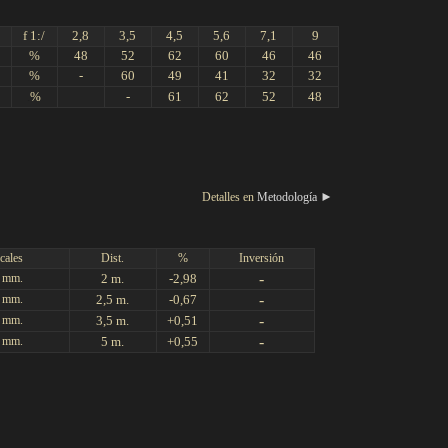
f 1:/
2,8
3,5
4,5
5,6
7,1
9
%
48
52
62
60
46
46
%
-
60
49
41
32
32
.
%
-
61
62
52
48
►
Detalles en
Metodología
cales
Dist.
%
Inversión
-
 mm.
2 m.
-2,98
-
 mm.
2,5 m.
-0,67
-
 mm.
3,5 m.
+0,51
-
 mm.
5 m.
+0,55