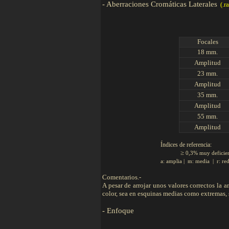
-
Aberraciones Cromáticas
Laterale
s
(.r
Focales
18 mm.
Amplitud
23 mm.
Amplitud
35 mm.
Amplitud
55 mm.
Amplitud
Índices de referencia:
≥
0,3% muy deficient
a: amplia | m: media | r: redu
Comentarios.-
A pesar de arrojar unos valores correctos la
color, sea en esquinas medias como extremas, 
-
Enfoque