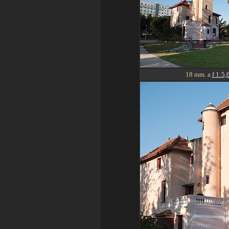
18 mm. a
f 1:5,