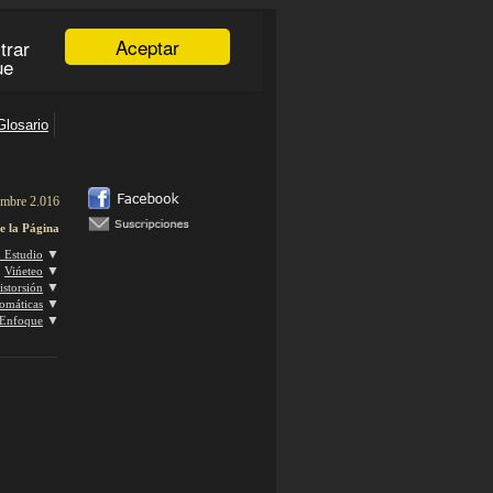
mbre 2.016
e la Página
▼
n Estudio
▼
Vińeteo
▼
istorsión
▼
omáticas
▼
Enfoque
___________