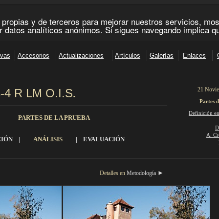
21 Novie
8-4 R LM O.I.S
.
Partes d
_____________________________________________________________________
Definición e
PARTES DE LA PRUEBA
D
A. Cr
IÓN
|
ANÁLISIS
|
EVALUACIÓN
_________________________________________________________________________________________
►
etalles en
Metodología