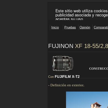
FUJINON
XF 18-55/2,
_________________________________________________
CONSTRUCC
FUJIFILM X-T2
Con
_______________________
-
Definición en exterior
.
D