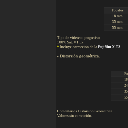
Focales
18 mm.
35 mm.
55 mm.
Tipo de vińeteo: progresivo
100% Sat. = 1 Ev
*
Incluye corrección de la
Fujifilm X-T2
-
Distorsión geométrica.
Fo
18
24
35
55
Comentarios Distorsión Geométrica
Valores sin corrección.