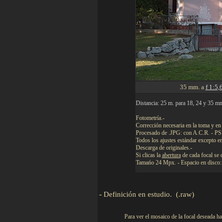
35 mm. a
f 1:5,
Distancia: 25 m. para 18, 24 y 35 m
Fotometría.-
Corrección necesaria en la toma y e
Procesado de .JPG: con A.C.R. - PS
Todos los ajustes estándar excepto e
Descarga de originales.-
Si clicas la
abertura
de cada focal se 
Tamańo 24 Mpx. - Espacio en disco:
-
Definición en estudio.
(.raw)
Para ver el mosaico de la focal deseada h