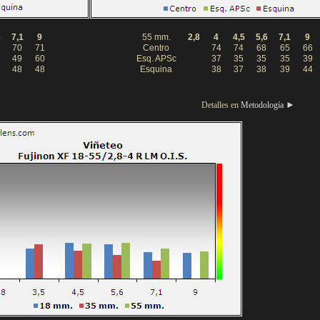
6
7,1
9
55 mm.
2,8
4
4,5
5,6
7,1
9
70
71
Centro
74
74
68
65
66
49
60
Esq. APSc
37
35
35
35
39
48
48
Esquina
38
37
38
39
44
►
Detalles en
Metodología