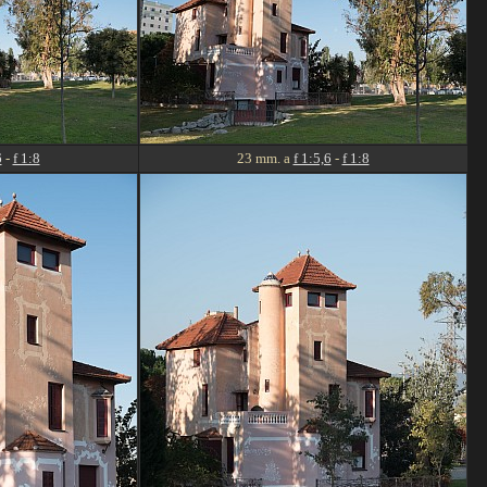
6
-
f 1:8
23 mm. a
f 1:5,6
-
f 1:8