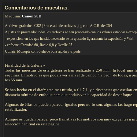
C
omentarios de muestras.
Máquina:
Canon 50D
Archivos grabados:.CR2 | Procesado de archivos .jpg con: A.C.R. de CS4
Ajustes de procesado: todos los archivos se han procesado con los valores estándar a excep
- exposición: en los que ha sido necesario se ha ajustado ligeramente la exposición y WB.
- enfoque: Cantidad 60, Radio 0,8 y Detalle 25.
Utillaje: Monopie con rótula de bola rápida y trípode.
Finalidad de la Galería.-
Todas las muestras de esta galería se han realizado a 250 mm., la focal más l
esquinas. El motivo es que podáis ver a nivel de campo "la peor" de todas, a pa
los 55 mm.
Se han hecho en el diafragma más nítido, a f 1:7,1, y a distancias que oscilan en
distancia mínima de enfoque para que podáis ver la capacidad de desenfoque.
Algunas de éllas os pueden parecer iguales pero no lo son, algunas las hago re
estabilizador.
Aunque os puedan parecer poco llamativas los motivos son muy exigentes a niv
selección habitual en esta página.