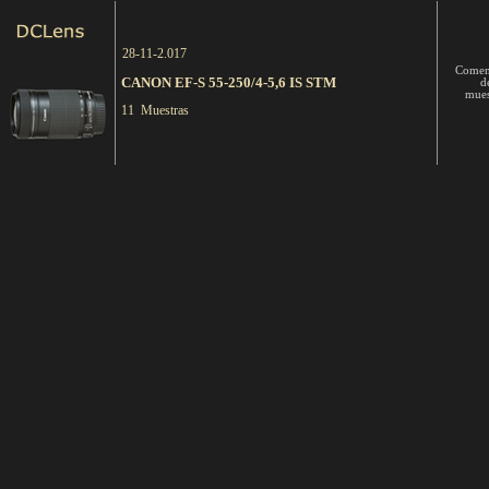
28-11-2.017
Comen
CANON EF-S 55-250/4-5,6 IS STM
d
mues
11 Muestras