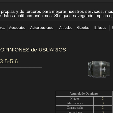
OPINIONES de USUARIOS
3,5-5,6
__________________________________
Acumulado Opiniones
Nitidez
3
Aberraciones
3
Construcción
3
Prestaciones
3