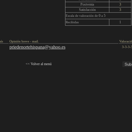
Postventa
3
Satisfacción
3
0
5
Escala de valoración de
a
1
Recibidas
.
ís
Opinión breve - mail.
Valoraci
priedenortehispana@yahoo.es
3-3-3-
<<
Volver al menú