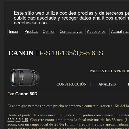
CANON
EF-S 18-135/3,5-5,6 IS
____________________________________________________________________________________
PARTES DE LA PRUE
CONSTRUCCIÓN
|
ANÁLISIS
|
Canon 50D
Con
_______________________________________________________________
El zoom que veremos en esta prueba se empezó a comercializar en el Kit del 
Desde el punto de vista conceptual, este zoom podría considerarse una ext
55/3,5-5,6 IS
. Con este zoom, ampliamos la focal máxima de los 88 mm. (f. eq
zoom, con un rango focal de 28,8-216 mm. (f. equiv.) replica aproximadame
esta focal y calidad constructiva se posiciona entre el zoom estándar comenta