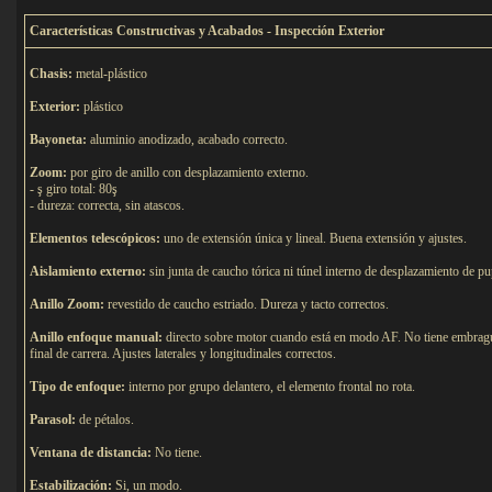
C
aracterísticas Constructivas y Acabados - Inspección Exterior
Chasis:
metal-plástico
Exterior:
plástico
Bayoneta:
aluminio anodizado, acabado correcto.
Zoom:
por giro de anillo con desplazamiento externo.
- ş giro total: 80ş
- dureza: correcta, sin atascos.
Elementos telescópicos:
uno de extensión única y lineal. Buena extensión y ajustes.
Aislamiento externo:
sin junta de caucho tórica ni túnel interno de desplazamiento de pu
Anillo Zoom:
revestido de caucho estriado. Dureza y tacto correctos.
Anillo enfoque manual:
directo sobre motor cuando está en modo AF. No tiene embragu
final de carrera. Ajustes laterales y longitudinales correctos.
Tipo de e
nfoque:
interno por grupo delantero, el elemento frontal no rota.
Parasol:
de pétalos.
Ventana de distancia:
No tiene.
Estabilización:
Si, un modo.